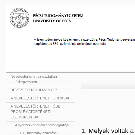
Neveléstörténet az osztatlan
tanárképzésben
BEVEZETŐ TANULMÁNYOK
A NEVELÉSTÖRTÉNET FORRÁSAI
A NEVELÉSTÖRTÉNET FŐBB
PROBLÉMATÖRTÉNETI
CSOMÓPONTJAI
A gyermekkortörténet historiográfiája
1. Melyek voltak a
1. Új tudomány születése