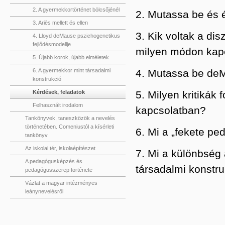
2. A gyermekkortörténet bölcsőjénél
2. Mutassa be és é
3. Ariès mellett és ellen
3. Kik voltak a dis
4. Lloyd deMause pszichogenetikus
fejlődésmodellje
milyen módon kapc
5. Újabb korok, újabb elméletek
4. Mutassa be deM
6. A gyermekkor mint társadalmi
konstrukció
5. Milyen kritiká
Kérdések, feladatok
Felhasznált irodalom
kapcsolatban?
Tankönyvek, taneszközök a nevelés
történetében. Comeniustól a kísérleti
6. Mi a „fekete pe
tankönyv
Az iskolai tér, iskolaépítészet
7. Mi a különbség 
A pedagógusképzés és
társadalmi konstru
pedagógusszerep története
Vázlat a magyar intézményes
leánynevelésről