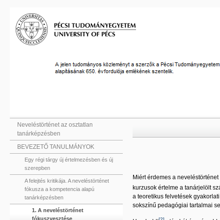
Neveléstörténet az osztatlan
tanárképzésben
BEVEZETŐ TANULMÁNYOK
Egy régi tárgy új értelmezésben és új
szerepben
Miért érdemes a neveléstörténet 
A felejtés kritikája. A neveléstörténet
kurzusok értelme a tanárjelölt 
fókusza a kompetencia alapú
a teoretikus felvetések gyakorla
tanárképzésben
sokszínű pedagógiai tartalmai s
1. A neveléstörténet
fókuszvesztése
[2]