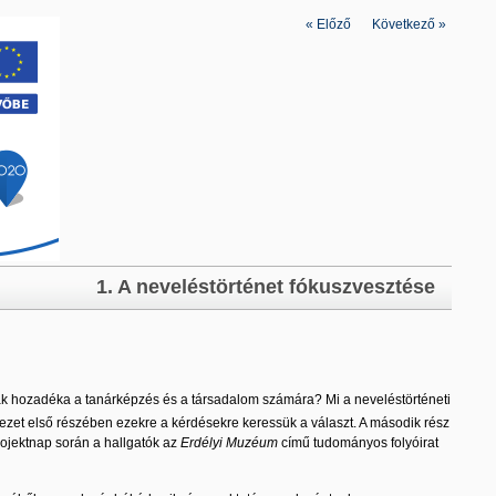
«
Előző
|
Következő
»
1. A neveléstörténet fókuszvesztése
ának hozadéka a tanárképzés és a társadalom számára? Mi a neveléstörténeti
jezet első részében ezekre a kérdésekre keressük a választ. A második rész
projektnap során a hallgatók az
Erdélyi Muzéum
című tudományos folyóirat