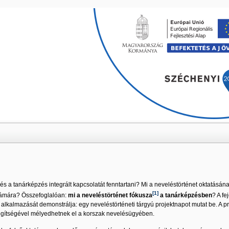
Skip navigation
és a tanárképzés integrált kapcsolatát fenntartani? Mi a neveléstörténet oktatás
[1]
számára? Összefoglalóan:
mi a neveléstörténet fókusza
a tanárképzésben
? A fe
ti alkalmazását demonstrálja: egy neveléstörténeti tárgyú projektnapot mutat be. A 
egítségével mélyedhetnek el a korszak nevelésügyében.