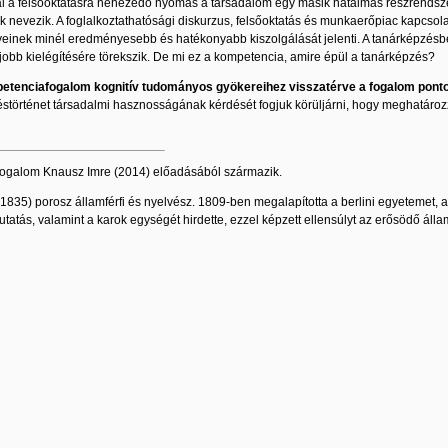
l a felsőoktatásra nehezedő nyomás a társadalom egy másik hatalmas részrendsze
k nevezik. A foglalkoztathatósági diskurzus, felsőoktatás és munkaerőpiac kapcsola
yeinek minél eredményesebb és hatékonyabb kiszolgálását jelenti. A tanárképzés
 jobb kielégítésére törekszik. De mi ez a kompetencia, amire épül a tanárképzés?
petenciafogalom kognitív tudományos gyökereihez visszatérve a fogalom pontos
éstörténet társadalmi hasznosságának kérdését fogjuk körüljárni, hogy meghatározz
 fogalom Knausz Imre (2014) előadásából származik.
35) porosz államférfi és nyelvész. 1809-ben megalapította a berlini egyetemet, ame
utatás, valamint a karok egységét hirdette, ezzel képzett ellensúlyt az erősödő 