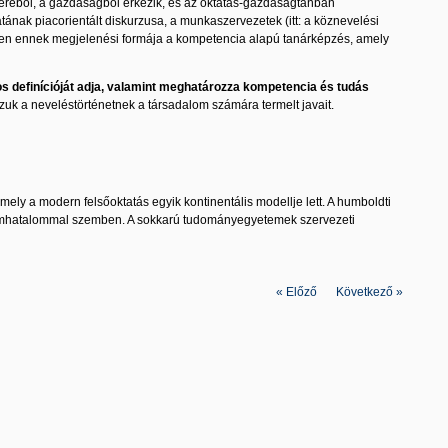
réből, a gazdaságból érkezik, és az oktatás-gazdaságtanban
tának piacorientált diskurzusa, a munkaszervezetek (itt: a köznevelési
ben ennek megjelenési formája a kompetencia alapú tanárképzés, amely
 definícióját adja, valamint meghatározza kompetencia és tudás
uk a neveléstörténetnek a társadalom számára termelt javait.
ly a modern felsőoktatás egyik kontinentális modellje lett. A humboldti
államhatalommal szemben. A sokkarú tudományegyetemek szervezeti
«
Előző
|
Következő
»