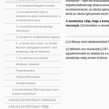
Humboldt
után két évszázadda
foglalkoztathatósági diskurzusna
2. A kompetenciafogalom eredete
munkaszervezet, az iskola) igén
3. A neveléstörténet helye a
tehát az iskola igényeinek minél
kompetencia alapú tanárképzésben: a
neveléstörténet javai
A tanulmány célja, hogy a kom
viszonyát.
Ezt követően a nevel
4. A neveléstörténeti projektnap
előzményei
5. A projekt és projektoktatás fogalma
[1]
A fókusz mint oktatáselméleti
6. „A Szivárvány színei - Az Erdélyi
Muzéum pedagógiai üzenete” című
[2]
Wilhelm von Humboldt (1767-18
projektnap célja és felépítése
egyetemmodell az oktatás és a k
struktúrája máig ennek örököse.
7. A projektnap összegzése
Kérdések, feladatok
Projektfeladatok
Felhasznált irodalom
További irodalom
A neveléstörténet főbb irányzatai, hazai
kutatási eredményei
A NEVELÉSTÖRTÉNET FORRÁSAI
A NEVELÉSTÖRTÉNET FŐBB