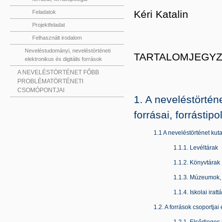
Kéri Katalin
Feladatok
Projektfeladat
Felhasznált irodalom
Neveléstudományi, neveléstörténeti
TARTALOMJEGY
elektronikus és digitális források
A NEVELÉSTÖRTÉNET FŐBB
PROBLÉMATÖRTÉNETI
CSOMÓPONTJAI
1. A neveléstörtén
forrásai, forrástipo
1.1 A neveléstörténet kuta
1.1.1. Levéltárak
1.1.2. Könyvtárak
1.1.3. Múzeumok,
1.1.4. Iskolai iratt
1.2. A források csoportjai 
1.2.1. Elsődleges 