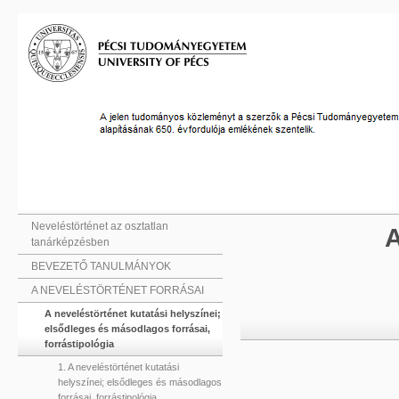
Neveléstörténet az osztatlan
A
tanárképzésben
BEVEZETŐ TANULMÁNYOK
A NEVELÉSTÖRTÉNET FORRÁSAI
A neveléstörténet kutatási helyszínei;
elsődleges és másodlagos forrásai,
forrástipológia
1. A neveléstörténet kutatási
helyszínei; elsődleges és másodlagos
forrásai, forrástipológia