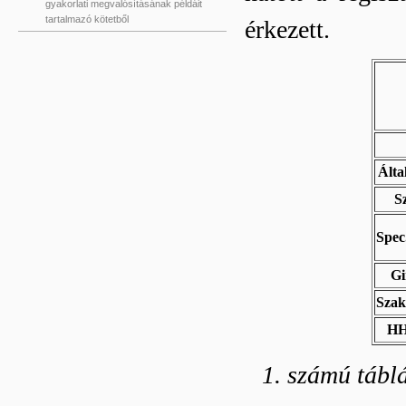
gyakorlati megvalósításának példáit
tartalmazó kötetből
érkezett.
Álta
S
Spec
G
Szak
HH
1. számú táblá