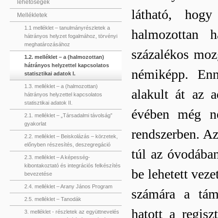
lehetőségek
látható, hog
Mellékletek
1.1 melléklet – tanulmányrészletek a
halmozottan h
hátrányos helyzet fogalmához, törvényi
meghatározásához
százalékos mozg
1.2. melléklet – a (halmozottan)
hátrányos helyzettel kapcsolatos
némiképp. Enn
statisztikai adatok I.
1.3. melléklet – a (halmozottan)
alakult át az a
hátrányos helyzettel kapcsolatos
statisztikai adatok II.
évében még ne
2.1. melléklet – „Társadalmi távolság”
gyakorlat
rendszerben. Az
2.2. melléklet – Beiskolázás – körzetek,
előnyben részesítés, deszegregáció
túl az óvodában
2.3. melléklet – A képesség-
kibontakoztató és integrációs felkészítés
be lehetett vez
bevezetése
2.4. melléklet – Arany János Program
számára a tám
2.5. melléklet – Tanodák
hatott a regisz
3. melléklet - részletek az együttnevelés