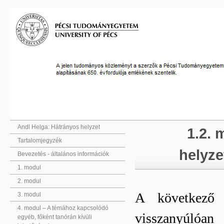
Andl Helga: Hátrányos helyzet
1.2. 
Tartalomjegyzék
helyze
Bevezetés - általános információk
1. modul
2. modul
A következő 
3. modul
4. modul – A témához kapcsolódó
visszanyúlóan 
egyéb, főként tanórán kívüli