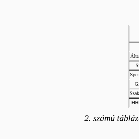
Álta
S
Spec
G
Szak
HHH
2. számú tábláz