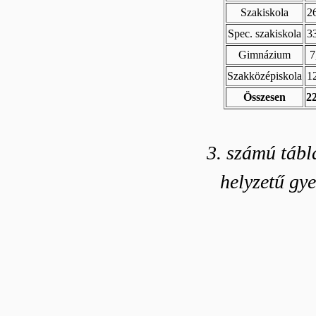
Szakiskola
2
Spec. szakiskola
3
Gimnázium
7
Szakközépiskola
1
Összesen
2
3. számú tábl
helyzetű gy