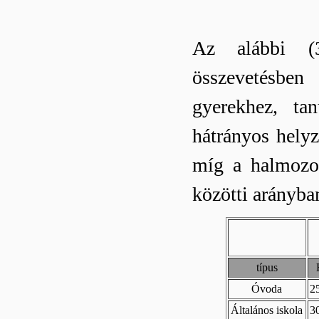
Az alábbi (3
összevetésben
gyerekhez, ta
hátrányos hely
míg a halmozot
közötti arányba
típus
Óvoda
2
Általános iskola
3