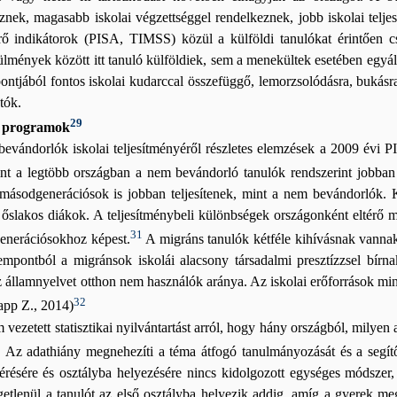
znek, magasabb iskolai végzettséggel rendelkeznek, jobb iskolai telje
érő indikátorok (PISA, TIMSS) közül a külföldi tanulókat érintően c
ülmények között itt tanuló külföldiek, sem a menekültek esetében egyál
ntjából fontos iskolai kudarccal összefüggő, lemorzsolódásra, bukásra
tók.
29
ai programok
bevándorlók iskolai teljesítményéről részletes elemzések a 2009 évi 
nt a legtöbb országban a nem bevándorló tanulók rendszerint jobban t
s másodgenerációsok is jobban teljesítenek, mint a nem bevándorlók.
z őslakos diákok. A teljesítménybeli különbségek országonként eltérő
31
 generációsokhoz képest.
A migráns tanulók kétféle kihívásnak vannak
empontból a migránsok iskolái alacsony társadalmi presztízzsel bír
 államnyelvet otthon nem használók aránya. Az iskolai erőforrások mi
32
app Z., 2014)
 vezetett statisztikai nyilvántartást arról, hogy hány országból, mily
. Az adathiány megnehezíti a téma átfogó tanulmányozását és a seg
résére és osztályba helyezésére nincs kidolgozott egységes módszer, 
getlenül a tanulót az első osztályba helyezik addig, amíg a gyerek me