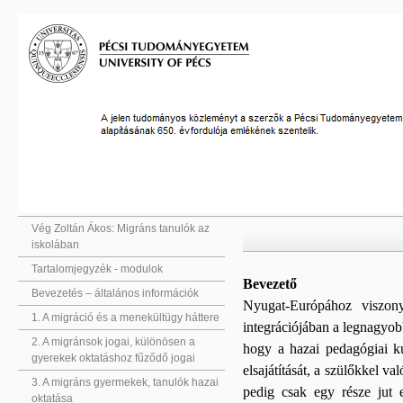
Vég Zoltán Ákos: Migráns tanulók az
iskolában
Tartalomjegyzék - modulok
Bevezető
Bevezetés – általános információk
Nyugat-Európához viszony
1. A migráció és a menekültügy háttere
integrációjában a legnagyob
2. A migránsok jogai, különösen a
hogy a hazai pedagógiai ku
gyerekek oktatáshoz fűződő jogai
elsajátítását, a szülőkkel v
3. A migráns gyermekek, tanulók hazai
pedig csak egy része jut 
oktatása