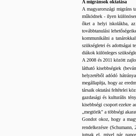
A migránsok oktatása
A magyarországi migráns ta
működnek - ilyen különösen
őket a helyi iskolákba, az
továbbtanulási lehetőségei
kommunikálni a tanárokkal.
szükségletei és adottságai 
diákok különleges szükségle
A 2008 és 2011 között zajlot
látható kisebbségiek (bevá
helyzetéből adódó hátrányai
megállapítja, hogy az eredm
társaik oktatási feltételei k
gazdasági és kulturális tén
kisebbségi csoport ezekre ad
„megtörik" a többségi akara
Gondot okoz, hogy a magyar
rendelkezésre (Schumann,
jutnak el, mivel pár napo