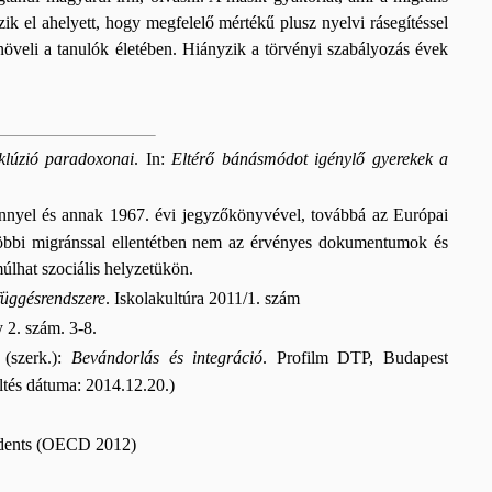
ik el ahelyett, hogy megfelelő mértékű plusz nyelvi rásegítéssel
növeli a tanulók életében. Hiányzik a törvényi szabályozás évek
klúzió paradoxonai
. In:
Eltérő bánásmódot igénylő gyerekek a
nyel és annak 1967. évi jegyzőkönyvével, továbbá az Európai
többi migránssal ellentétben nem az érvényes dokumentumok és
úlhat szociális helyzetükön.
függésrendszere
. Iskolakultúra 2011/1. szám
y 2. szám. 3-8.
 (szerk.):
Bevándorlás és integráció
. Profilm DTP, Budapest
ltés dátuma: 2014.12.20.)
tudents (OECD 2012)