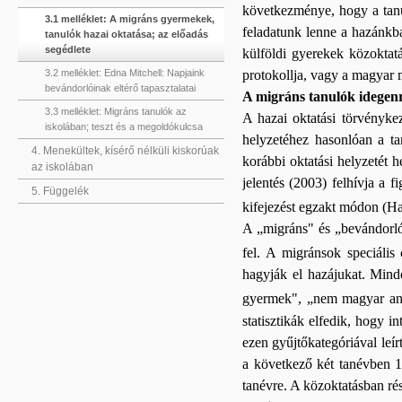
következménye, hogy a tanu
3.1 melléklet: A migráns gyermekek,
feladatunk lenne a hazánkba
tanulók hazai oktatása; az előadás
segédlete
külföldi gyerekek közoktatá
protokollja, vagy a magyar 
3.2 melléklet: Edna Mitchell: Napjaink
bevándorlóinak eltérő tapasztalatai
A migráns tanulók idegenre
3.3 melléklet: Migráns tanulók az
A hazai oktatási törvényke
iskolában; teszt és a megoldókulcsa
helyzetéhez hasonlóan a ta
4. Menekültek, kísérő nélküli kiskorúak
korábbi oktatási helyzetét 
az iskolában
jelentés (2003) felhívja a
5. Függelék
kifejezést egzakt módon (Ha
A „migráns" és „bevándorló"
fel. A migránsok speciális 
hagyják el hazájukat. Mind
gyermek", „nem magyar any
statisztikák elfedik, hogy 
ezen gyűjtőkategóriával leí
a következő két tanévben 1
tanévre. A közoktatásban ré