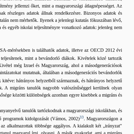
sítmény jellemzi őket, mint a magyarországi átlagnépességet. Az
sak részleges adatok állnak rendelkezésre. Bizonyos adatok és
talán nem mérhetők. Ilyenek a jelenlegi kutatás fókuszában lévő,
 és egyéb iskolai teljesítményre vonatkozó adatok: jelenleg nem
PISA-mérésekben is találhatók adatok, illetve az OECD 2012 évi
eljesítenek, mint a bevándorló diákok. Kivételek közé tartozik
 Kivétel még Izrael és Magyarország, ahol a másodgenerációsok
 mintázatokat mutatnak, általában a másodgenerációs bevándorlók
 kitéve: hátrányos helyzetből származnak, és hátrányos helyzetű
nak. A migráns tanulók nagyobb valószínűséggel kerülnek olyan
nősége közötti különbségek azonban egyre kisebbek a migráns és
en anyanyelvű tanulók tartózkodnak a magyarországi iskolákban, és
33
ítő programok kidolgozását (Vámos, 2002)
. Magyarországon a
az alkalmazottak többsége aggályos. A kialakult két „irányzat"
gtanul magyarul írni, olvasni. A másik gyakorlat, ami a migráns