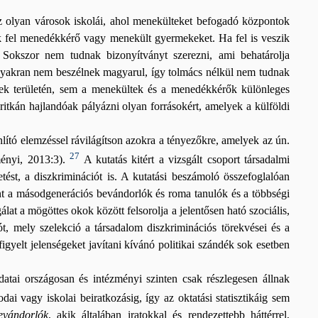
z olyan városok iskolái, ahol menekülteket befogadó központok
 fel menedékkérő vagy menekült gyermekeket. Ha fel is veszik
. Sokszor nem tudnak bizonyítványt szerezni, ami behatárolja
 gyakran nem beszélnek magyarul, így tolmács nélkül nem tudnak
gek területén, sem a menekültek és a menedékkérők különleges
ritkán hajlandóak pályázni olyan forrásokért, amelyek a külföldi
nlító elemzéssel rávilágítson azokra a tényezőkre, amelyek az ún.
27
ményi, 2013:3).
A kutatás kitért a vizsgált csoport társadalmi
tést, a diszkriminációt is. A kutatási beszámoló összefoglalóan
int a másodgenerációs bevándorlók és roma tanulók és a többségi
gálat a mögöttes okok között felsorolja a jelentősen ható szociális,
ót, mely szelekció a társadalom diszkriminációs törekvései és a
igyelt jelenségeket javítani kívánó politikai szándék sok esetben
datai országosan és intézményi szinten csak részlegesen állnak
i vagy iskolai beiratkozásig, így az oktatási statisztikáig sem
evándorlók
, akik általában iratokkal és rendezettebb háttérrel,