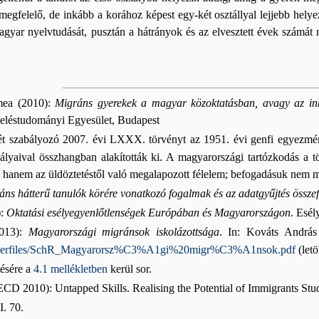
egfelelő, de inkább a korához képest egy-két osztállyal lejjebb helyez
gyar nyelvtudását, pusztán a hátrányok és az elvesztett évek számát 
mea (2010):
Migráns gyerekek a magyar közoktatásban, avagy az in
eléstudományi Egyesület, Budapest
t szabályozó 2007. évi LXXX. törvényt az 1951. évi genfi egyezmén
lyaival összhangban alakították ki. A magyarországi tartózkodás a 
, hanem az üldöztetéstől való megalapozott félelem; befogadásuk nem m
áns hátterű tanulók körére vonatkozó fogalmak és az adatgyűjtés össze
):
Oktatási esélyegyenlőtlenségek Európában és Magyarországon
. Esél
013):
Magyarországi migránsok iskolázottsága
. In: Kováts András
a/userfiles/SchR_Magyarorsz%C3%A1gi%20migr%C3%A1nsok.pdf
(letö
tésére a
4.1 mellékletben
kerül sor.
OECD 2010): Untapped Skills. Realising the Potential of Immigrants S
I. 70.