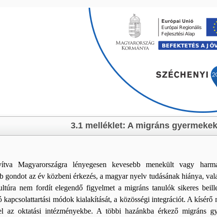
Skip navigation
3.1 melléklet: A migráns gyermekek
ítva Magyarországra lényegesen kevesebb menekült vagy harmad
b gondot az év közbeni érkezés, a magyar nyelv tudásának hiánya, vala
ltúra nem fordít elegendő figyelmet a migráns tanulók sikeres beill
aló kapcsolattartási módok kialakítását, a közösségi integrációt. A kísé
el az oktatási intézményekbe. A többi hazánkba érkező migráns g