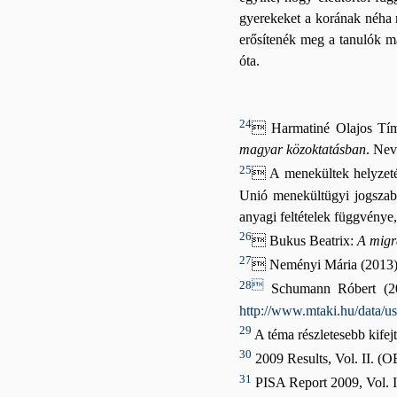
gyerekeket a korának néha m
erősítenék meg a tanulók ma
óta.
24
 Harmatiné Olajos Tí
magyar közoktatásban
. Nev
25
 A menekültek helyzeté
Unió menekültügyi jogszabá
anyagi feltételek függvénye
26
 Bukus Beatrix:
A migr
27
 Neményi Mária (2013
28
Schumann Róbert (2
http://www.mtaki.hu/dat
29
A téma részletesebb kifej
30
2009 Results, Vol. II. (
31
PISA Report 2009, Vol. I