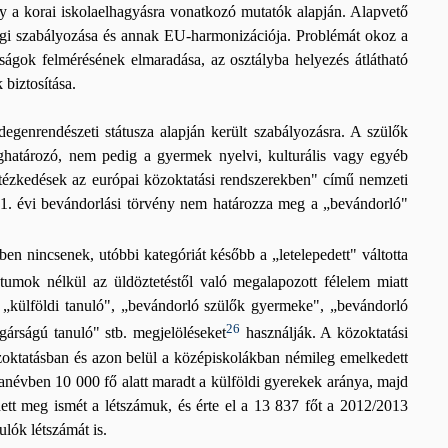
 a korai iskolaelhagyásra vonatkozó mutatók alapján. Alapvető
 jogi szabályozása és annak EU-harmonizációja. Problémát okoz a
ttságok felmérésének elmaradása, az osztályba helyezés átlátható
biztosítása.
egenrendészeti státusza alapján került szabályozásra. A szülők
eghatározó, nem pedig a gyermek nyelvi, kulturális vagy egyéb
intézkedések az európai közoktatási rendszerekben" című nemzeti
001. évi bevándorlási törvény nem határozza meg a „bevándorló"
en nincsenek, utóbbi kategóriát később a „letelepedett" váltotta
mok nélkül az üldöztetéstől való megalapozott félelem miatt
 „külföldi tanuló", „bevándorló szülők gyermeke", „bevándorló
26
rságú tanuló" stb. megjelöléseket
használják. A közoktatási
közoktatásban és azon belül a középiskolákban némileg emelkedett
tanévben 10 000 fő alatt maradt a külföldi gyerekek aránya, majd
ett meg ismét a létszámuk, és érte el a 13 837 főt a 2012/2013
lók létszámát is.