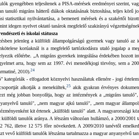
lók gyengébben teljesítenek a PISA-mérések eredményei szerint, vagy
n tanuló migráns hátterű diákok oktatásának biztosítása, teljes körű
si statisztikai nyilvántartása, a bemeneti mérések és a szakértői bizo
mint idegen nyelvet oktató tanárok megfelelő szakirányú végzettségének 
ndészeti és iskolai státusza
zésben jelenleg a külföldi állampolgárságú gyermek vagy tanuló az id
nkötelese korúaknál is a megfelelő tartózkodásra utaló jogalap a m
helyezik előtérbe. „A migráns gyerekek integrálása érdekében hozott 
 figyelmet arra, hogy sem az 1997. évi menedékjogi törvény, sem a 2
24
rmatiné, 2010).
 kategóriák - elfogadott köznyelvi használatuk ellenére - jogi értelemb
25
csoportját alkotják a menekültek,
akik gyakran érvényes dokumentu
ezt még jobban bonyolítja, hogy az intézmények a „migráns tanuló",
anyelvű tanuló", „nem magyar ajkú tanuló", „nem magyar állampolgá
intézményenként kit értenek „külföldi tanuló" alatt. A magyarországi 
rt külföldi tanulók aránya. A létszám változóan hullámzó, a 2000/2001 
2 762, illetve 12 575 főre növekedett. A 2009/2010 tanévtől emelked
szt vevő külföldi tanulók létszáma tartalmazza a magyar anyanyelvű tanu