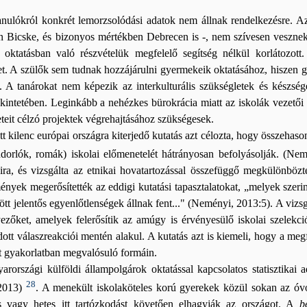
nulókról konkrét lemorzsolódási adatok nem állnak rendelkezésre. A
 Bicske, és bizonyos mértékben Debrecen is -, nem szívesen vesznek
 oktatásban való részvételük megfelelő segítség nélkül korlátozott
ket. A szülők sem tudnak hozzájárulni gyermekeik oktatásához, hiszen
 A tanárokat nem képezik az interkulturális szükségletek és készsé
tekintetében. Leginkább a nehézkes bürokrácia miatt az iskolák vezetői 
teit célzó projektek végrehajtásához szükségesek.
t kilenc európai országra kiterjedő kutatás azt célozta, hogy összehaso
ndorlók, romák) iskolai előmenetelét hátrányosan befolyásolják. (Ne
ra, és vizsgálta az etnikai hovatartozással összefüggő megkülönbözte
ények megerősítették az eddigi kutatási tapasztalatokat, „melyek szer
özött jelentős egyenlőtlenségek állnak fent..." (Neményi, 2013:5). A vizs
yezőket, amelyek felerősítik az amúgy is érvényesülő iskolai szelekci
ott válaszreakciói mentén alakul. A kutatás azt is kiemeli, hogy a megf
t gyakorlatban megvalósuló formáin.
országi külföldi állampolgárok oktatással kapcsolatos statisztikai a
28
 2013)
. A menekült iskolaköteles korú gyerekek közül sokan az óvoda
s vagy hetes itt tartózkodást követően elhagyják az országot. A
b