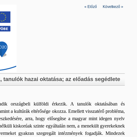
«
Előző
|
Következő
»
, tanulók hazai oktatása; az előadás segédlete
ik országbeli külföldi érkezik. A tanulók oktatásában és
mint a kultúrák eltérősége okozza. Emellett visszatérő probléma,
eszkedésére, arra, hogy elősegítse a magyar mint idegen nyelv
rő nélküli kiskorúak szinte egyáltalán nem, a menekült gyerekeknek
yermeket gyakran szegregált intézmények fogadják. Mindezek