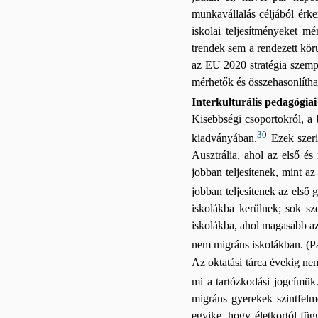
munkavállalás céljából érke
iskolai teljesítményeket m
trendek sem a rendezett kör
az EU 2020 stratégia szempo
mérhetők és összehasonlítha
Interkulturális pedagógi
Kisebbségi csoportokról, a 
30
kiadványában.
Ezek szeri
Ausztrália, ahol az első é
jobban teljesítenek, mint a
jobban teljesítenek az első
iskolákba kerülnek; sok sz
iskolákba, ahol magasabb az
nem migráns iskolákban. (P
Az oktatási tárca évekig nem
mi a tartózkodási jogcímük
migráns gyerekek szintfelmé
egyike, hogy életkortól füg