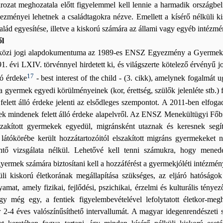
rozat meghozatala előtt figyelemmel kell lennie a harmadik országbeli
ezményei lehetnek a családtagokra nézve. Emellett a kísérő nélküli k
lád egyesítése, illetve a kiskorú számára az állami vagy egyéb intézmé
ől
özi jogi alapdokumentuma az 1989-es ENSZ Egyezmény a Gyermek Jo
1. évi LXIV. törvénnyel hirdetett ki, és világszerte kötelező érvény
17
ló érdeke
- best interest of the child - (3. cikk), amelynek fogalmá
 a gyermek egyedi körülményeinek (kor, érettség, szülők jelenléte stb
lett álló érdeke jelenti az elsődleges szempontot. A 2011-ben elfoga
 mindenek felett álló érdeke alapelvről. Az ENSZ Menekültügyi Főbizt
lszakított gyermekek egyedül, migránsként utaznak és keresnek seg
 látókörébe került hozzátartozóitól elszakított migráns gyermekeket
intő vizsgálata nélkül. Lehetővé kell tenni számukra, hogy mene
 gyermek számára biztosítani kell a hozzáférést a gyermekjóléti intézmé
 kiskorú életkorának megállapítása szükséges, az eljáró hatóságok az
mat, amely fizikai, fejlődési, pszichikai, érzelmi és kulturális tén
y még egy, a fentiek figyelembevételével lefolytatott életkor-meg
r 2-4 éves valószínűsíthető intervallumát. A magyar idegenrendészeti