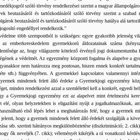
edékjogról szóló törvény rendelkezései szerint a magyar állampolgárok
yek beutazásáról és tartózkodásáról szóló törvény szerint a szabad
gárok beutazásáról és tartózkodásáról szóló törvény hatálya alá tartoz
 jogosító engedéllyel rendelkezik."
édelme több szempontból is szükséges: egyre gyakoribb jelenség vil
 az emberkereskedelem gyermekkorú áldozatainak száma (kénysz
ntősége az, hogy világszerte kötelező érvényű jogi dokumentumba fo
ének a védelmét. Az egyezmény központi fogalma és alapelve a gyermek
gyanakkor nem határozza meg pontosan, hiszen ennek konkrét tartalm
enléte stb.) függvényében. A gyermekkel kapcsolatos valamennyi inté
gyermek mindenek felett álló érdeke a Gyermekjogi egyezmény köz
get, minden rendelkezést azzal a szemlélettel kell a konkrét, egyedi h
ogy a Gyermekjogi egyezmény ezt az alapelvet mint értelmezési keret
et elé, olyan helyzetekben is eligazítást nyújt a jogalkalmazóknak,
e használható első lépés lehet a meghatározás felé, hogy a gyermek 
t jelenti, hogy a gyermek mindenek felett álló érdekét szolgálják a követ
ása stb. szerinti hátrányos megkülönböztetése (diszkrimináció; 2. cikk);
s hogy ők neveljék (7. cikk); véleményét kikérjék a rá vonatkozó kérdés