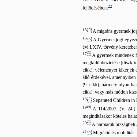
22
fejlődésében.
15
 A migráns gyermek joga
16
 A Gyermekjogi egyezmé
évi LXIV. törvény keretében 
17

A gyermek mindenek fele
megkülönböztetése (diszkrimin
cikk); véleményét kikérjék 
álló érdekével, amennyiben 
(9. cikk); bármely olyan ha
cikk); vagy más módon kizsá
18
 Separated Children in E
19

A 114/2007. (V. 24.) K
megindításakor köteles hala
20

A harmadik országbeli á
21
 Migráció és mobilitás: