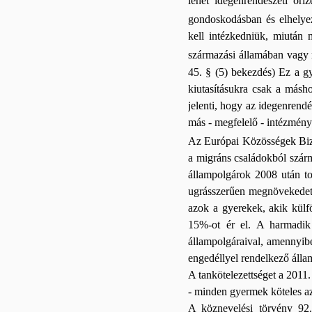
lehet idegenrendészeti őr
gondoskodásban és elhelye
kell intézkedniük, miután m
származási államában vagy m
45. § (5) bekezdés) Ez a gya
kiutasításukra csak a másho
jelenti, hogy az idegenrendé
más - megfelelő - intézmény
Az Európai Közösségek Bizo
a migráns családokból szárm
állampolgárok 2008 után t
ugrásszerűen megnövekedett
azok a gyerekek, akik külfö
15%-ot ér el. A harmadik
állampolgáraival, amennyib
engedéllyel rendelkező álla
A tankötelezettséget a 2011
- minden gyermek köteles az 
A köznevelési törvény 92.