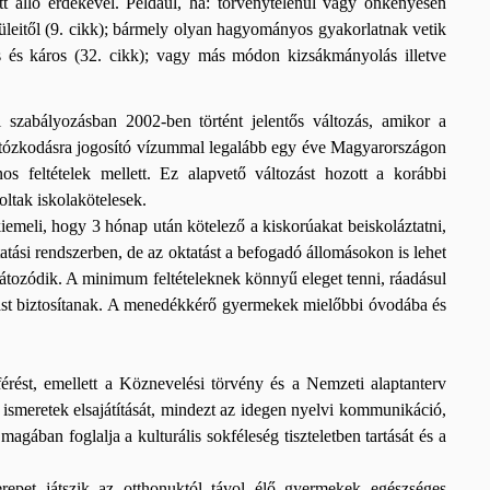
t álló érdekével. Például, ha: törvénytelenül vagy önkényesen
züleitől (9. cikk); bármely olyan hagyományos gyakorlatnak vetik
es és káros (32. cikk); vagy más módon kizsákmányolás illetve
szabályozásban 2002-ben történt jelentős változás, amikor a
 tartózkodásra jogosító vízummal legalább egy éve Magyarországon
s feltételek mellett. Ez alapvető változást hozott a korábbi
oltak iskolakötelesek.
meli, hogy 3 hónap után kötelező a kiskorúakat beiskoláztatni,
ktatási rendszerben, de az oktatást a befogadó állomásokon is lehet
korlátozódik. A minimum feltételeknek könnyű eleget tenni, ráadásul
ást biztosítanak. A menedékkérő gyermekek mielőbbi óvodába és
rést, emellett a Köznevelési törvény és a Nemzeti alaptanterv
s ismeretek elsajátítását, mindezt az idegen nyelvi kommunikáció,
magában foglalja a kulturális sokféleség tiszteletben tartását és a
epet játszik az otthonuktól távol élő gyermekek egészséges