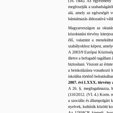
(16. cikk). Az egyezmény a
megfosztják a szabadságától
alá, amely az egészségét v
bántalmazás áldozatává válik
Magyarországon az oktatás
közoktatási törvény kiterje
élő, valamint a menekülts
szabályokhoz képest, amelyek
A 2003/9 Európai Közösség i
illetve a befogadó tagállam 
biztosítani. Viszont az érin
a beiskolázásra vonatkozó 
iskolába történő beíratásába
2007. évi LXXX. törvény 
A 26. §. megfogalmazza, ho
(110/2012. (VI. 4.) Korm. re
a szociális és állampolgári k
nyelvek, kultúrák közötti k
Az UNHCR kiemeli, hogy a