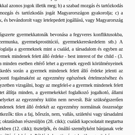
kal azonos jogok illetik meg; b) a szabad mozgás és tartózkodás
 mozgás és tartózkodás jogát Magyarországon gyakorolja; c) a
ik, és bevándorolt vagy letelepedett jogállású, vagy Magyarország
ágszerte gyermekkatonák bevonása a fegyveres konfliktusokba,
ermunka, gyermekprostitúció, gyermekkereskedelem stb.) A
glalja a gyermeknek mint a család, a társadalom és egyben az
 mindenek felett álló érdeke - best interest of the child - (3.
a minden esetben eltérő lehet a gyermek egyedi körülményeinek
zkedés során a gyermek mindenek felett álló érdeke jelenti az
ponti fogalmaként az egyezmény egészének értelmezéséhez és
elyzetben vizsgálni, hogy az megfelel-e a gyermek mindenek felett
et állítja minden, a gyermekekkel foglalkozó jogalkotó, állami
 amelyeket az egyezmény külön nem nevesít. Bár szükségszerűen
mindenek felett álló érdekét az egyezmény normáinak összessége
kezők: tilos a faj, bőrszín, nem, vallás, születési vagy társadalmi
 oktatásban részesüljön (28. cikk); családi kapcsolatait megtartsa
ekben (12. cikk); tiszteljék, és önálló személyként bánjanak vele