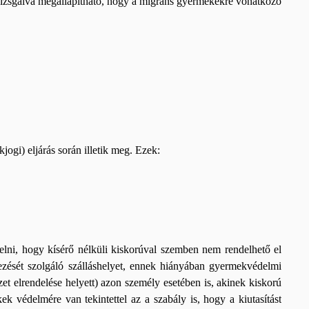
izsgálva megállapítható, hogy a migráns gyermekekre vonatkozó
gi) eljárás során illetik meg. Ezek:
lni, hogy kísérő nélküli kiskorúval szemben nem rendelhető el
yezését szolgáló szálláshelyet, ennek hiányában gyermekvédelmi
zet elrendelése helyett) azon személy esetében is, akinek kiskorú
k védelmére van tekintettel az a szabály is, hogy a kiutasítást