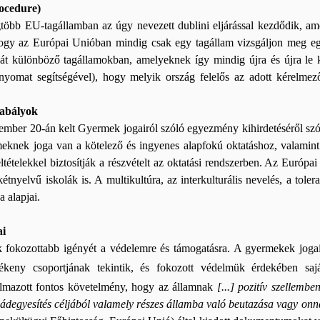
rocedure)
több EU-tagállamban az úgy nevezett dublini eljárással kezdődik, amel
 hogy az Európai Unióban mindig csak egy tagállam vizsgáljon meg e
át különböző tagállamokban, amelyeknek így mindig újra és újra le kell
enyomat segítségével), hogy melyik ország felelős az adott kérelmező
zabályok
ber 20-án kelt Gyermek jogairól szóló egyezmény kihirdetéséről szó
knek joga van a kötelező és ingyenes alapfokú oktatáshoz, valamint -
tételekkel biztosítják a részvételt az oktatási rendszerben. Az Európa
kétnyelvű iskolák is. A multikultúra, az interkulturális nevelés, a toler
 alapjai.
ai
k fokozottabb igényét a védelemre és támogatásra. A gyermekek jog
ékeny csoportjának tekintik, és fokozott védelmük érdekében saj
mazott fontos követelmény, hogy az államnak
[...] pozitív szellemb
ádegyesítés céljából valamely részes államba való beutazása vagy onna