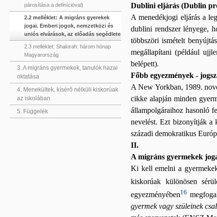
Dublini eljárás (Dublin p
párosítása a definícióval)
A menedékjogi eljárás a leg
2.2 melléklet: A migráns gyerekek
jogai. Emberi jogok, nemzetközi és
dublini rendszer lényege,
uniós elvárások, az előadás segédlete
többszöri ismételt benyújtás
2.3 melléklet: Shakirah: három hónap
megállapítani (például ujjl
Magyarország
belépett).
3. A migráns gyermekek, tanulók hazai
Főbb egyezmények - jogs
oktatása
A New Yorkban, 1989. novem
4. Menekültek, kísérő nélküli kiskorúak
cikke alapján minden gyerme
az iskolában
állampolgáraihoz hasonló fel
5. Függelék
nevelést. Ezt bizonyítják a 
századi demokratikus Európa
II.
A migráns gyermekek jog
Ki kell emelni a gyermeke
kiskorúak különösen sérül
16
egyezményében
megfogal
gyermek vagy szüleinek csal