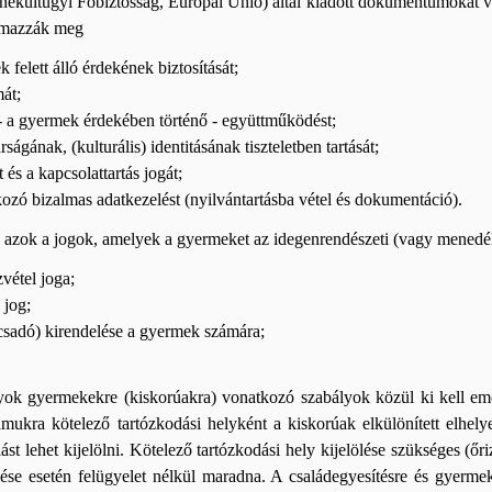
kültügyi Főbiztosság, Európai Unió) által kiadott dokumentumokat v
almazzák meg
felett álló érdekének biztosítását;
mát;
 - a gyermek érdekében történő - együttműködést;
ágának, (kulturális) identitásának tiszteletben tartását;
 és a kapcsolattartás jogát;
zó bizalmas adatkezelést (nyilvántartásba vétel és dokumentáció).
 azok a jogok, amelyek a gyermeket az idegenrendészeti (vagy menedékjo
zvétel joga;
 jog;
sadó) kirendelése a gyermek számára;
yok gyermekekre (kiskorúakra) vonatkozó szabályok közül ki kell eme
ámukra kötelező tartózkodási helyként a kiskorúak elkülönített elhel
t lehet kijelölni. Kötelező tartózkodási hely kijelölése szükséges (őri
ése esetén felügyelet nélkül maradna. A családegyesítésre és gyermeke