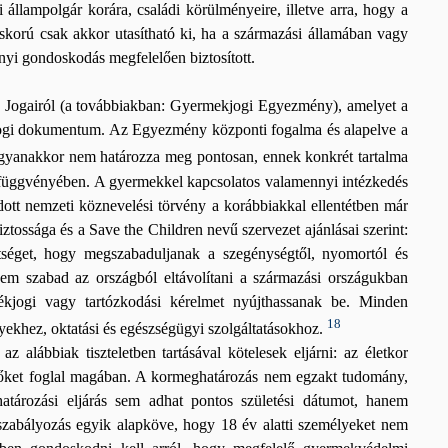
 állampolgár korára, családi körülményeire, illetve arra, hogy a
iskorú csak akkor utasítható ki, ha a származási államában vagy
nyi gondoskodás megfelelően biztosított.
gairól (a továbbiakban: Gyermekjogi Egyezmény), amelyet a
ű jogi dokumentum. Az Egyezmény központi fogalma és alapelve a
t ugyanakkor nem határozza meg pontosan, ennek konkrét tartalma
.) függvényében. A gyermekkel kapcsolatos valamennyi intézkedés
dott nemzeti köznevelési törvény a korábbiakkal ellentétben már
ossága és a Save the Children nevű szervezet ajánlásai szerint:
ítséget, hogy megszabaduljanak a szegénységtől, nyomortól és
 nem szabad az országból eltávolítani a származási országukban
dékjogi vagy tartózkodási kérelmet nyújthassanak be. Minden
18
nyekhez, oktatási és egészségügyi szolgáltatásokhoz.
 alábbiak tiszteletben tartásával kötelesek eljárni: az életkor
yezőket foglal magában. A kormeghatározás nem egzakt tudomány,
határozási eljárás sem adhat pontos születési dátumot, hanem
 szabályozás egyik alapköve, hogy 18 év alatti személyeket nem