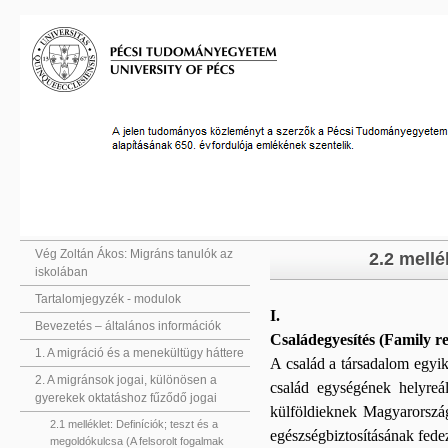
Vég Zoltán Ákos: Migráns tanulók az
2.2 mellé
iskolában
Tartalomjegyzék - modulok
I.
Bevezetés – általános információk
Családegyesítés (Family re
1. A migráció és a menekültügy háttere
A család a társadalom egyik
2. A migránsok jogai, különösen a
család egységének helyreál
gyerekek oktatáshoz fűződő jogai
külföldieknek Magyarorszá
2.1 melléklet: Definíciók; teszt és a
egészségbiztosításának fede
megoldókulcsa (A felsorolt fogalmak