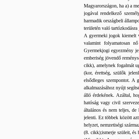
Magyarországon, ha a) a men
jogával rendelkező személ
harmadik országbeli állampol
területén való tartózkodásra
A gyermeki jogok kiemelt v
valamint folyamatosan nő
Gyermekjogi egyezmény jele
emberiség jövendő reménység
cikk), amelynek fogalmát u
(kor, érettség, szülők jel
elsődleges szempontot. A 
alkalmazásához nyújt segítsé
álló érdekének. Azáltal, h
hatóság vagy civil szervez
általános és nem teljes, d
jelenti. Ez többek között az
helyzet, nemzetiségi származ
(8. cikk);ismerje szüleit, é