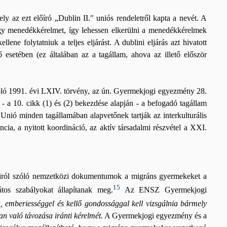
y az ezt előíró „Dublin II." uniós rendeletről kapta a nevét. A
gy menedékkérelmet, így lehessen elkerülni a menedékkérelmek
ene folytatniuk a teljes eljárást. A dublini eljárás azt hivatott
 esetében (ez általában az a tagállam, ahova az illető először
ló 1991. évi LXIV. törvény, az ún. Gyermekjogi egyezmény 28.
 a 10. cikk (1) és (2) bekezdése alapján - a befogadó tagállam
i Unió minden tagállamában alapvetőnek tartják az interkulturális
ancia, a nyitott koordináció, az aktív társadalmi részvétel a XXI.
airól szóló nemzetközi dokumentumok a migráns gyermekeket a
15
átos szabályokat állapítanak
meg.
Az ENSZ Gyermekjogi
en, emberiességgel és kellő gondossággal kell vizsgálnia bármely
n való távozása iránti kérelmét.
A Gyermekjogi egyezmény és a