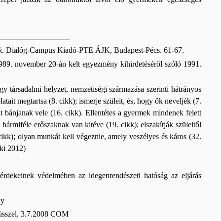
k
. Dialóg-Campus Kiadó-PTE ÁJK, Budapest-Pécs. 61-67.
. november 20-án kelt egyezmény kihirdetéséről szóló 1991.
agy társadalmi helyzet, nemzetiségi származása szerinti hátrányos
atait megtartsa (8. cikk); ismerje szüleit, és, hogy ők neveljék (7.
t bánjanak vele (16. cikk). Ellentétes a gyermek mindenek felett
ármiféle erőszaknak van kitéve (19. cikk); elszakítják szüleitől
cikk); olyan munkát kell végeznie, amely veszélyes és káros (32.
nki 2012)
érdekeinek védelmében az idegenrendészeti hatóság az eljárás
ny
Brüsszel, 3.7.2008 COM