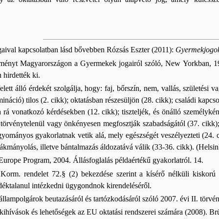
ival kapcsolatban lásd bővebben Rózsás Eszter (2011):
Gyermekjogo
nyt Magyarországon a Gyermekek jogairól szóló, New Yorkban, 1989
hirdették ki.
tt álló érdekét szolgálja, hogy: faj, bőrszín, nem, vallás, születési v
áció) tilos (2. cikk); oktatásban részesüljön (28. cikk); családi kapcsol
a rá vonatkozó kérdésekben (12. cikk); tiszteljék, és önálló személykén
törvénytelenül vagy önkényesen megfosztják szabadságától (37. cikk); b
gyományos gyakorlatnak vetik alá, mely egészségét veszélyezteti (24. 
kmányolás, illetve bántalmazás áldozatává válik (33-36. cikk). (Helsi
urope Program, 2004. Állásfoglalás példaértékű gyakorlatról. 14.
orm. rendelet 72.§ (2) bekezdése szerint a kísérő nélküli kiskorú 
déktalanul intézkedni ügygondnok kirendeléséről.
llampolgárok beutazásáról és tartózkodásáról szóló 2007. évi II. törvé
 kihívások és lehetőségek az EU oktatási rendszerei számára (2008). 