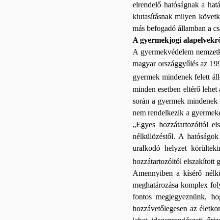
elrendelő hatóságnak a hatá
kiutasításnak milyen követk
más befogadó államban a csa
A gyermekjogi alapelvekr
A gyermekvédelem nemzetk
magyar országgyűlés az 199
gyermek mindenek felett ál
minden esetben eltérő lehet
során a gyermek mindenek fe
nem rendelkezik a gyermekek
„Egyes hozzátartozóitól e
nélkülözéstől. A hatóságok
uralkodó helyzet körültek
hozzátartozóitól elszakított
Amennyiben a kísérő nélküli
meghatározása komplex folya
fontos megjegyeznünk, hog
hozzávetőlegesen az életko