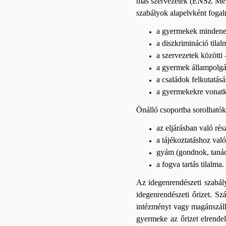
más szervezetek (ENSZ Mene
szabályok alapelvként fog
a gyermekek mindenek 
a diszkrimináció tilal
a szervezetek közötti
a gyermek állampolgárs
a családok felkutatását
a gyermekekre vonatko
Önálló csoportba sorolhatók
az eljárásban való rés
a tájékoztatáshoz való
gyám (gondnok, tanác
a fogva tartás tilalma.
Az idegenrendészeti szabál
idegenrendészeti őrizet. Sz
intézményt vagy magánszállás
gyermeke az őrizet elrendel