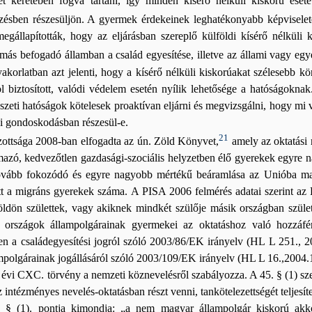
izet keretében fogva tartani, így minden kísérő nélküli kiskorú es
zésben részesüljön. A gyermek érdekeinek leghatékonyabb képviselet
egállapították, hogy az eljárásban szereplő külföldi kísérő nélküli 
ás befogadó államban a család egyesítése, illetve az állami vagy egy
korlatban azt jelenti, hogy a kísérő nélküli kiskorúakat szélesebb körű
l biztosított, valódi védelem esetén nyílik lehetősége a hatóságokna
szeti hatóságok kötelesek proaktívan eljárni és megvizsgálni, hogy mi v
i gondoskodásban részesül-e.
21
ttsága 2008-ban elfogadta az ún. Zöld Könyvet,
amely az oktatási r
azó, kedvezőtlen gazdasági-szociális helyzetben élő gyerekek egyre n
ovább fokozódó és egyre nagyobb mértékű beáramlása az Unióba maga
 a migráns gyerekek száma. A PISA 2006 felmérés adatai szerint az 
ldön születtek, vagy akiknek mindkét szülője másik országban születe
 országok állampolgárainak gyermekei az oktatáshoz való hozzáfé
en a családegyesítési jogról szóló 2003/86/EK irányelv (HL L 251., 
mpolgárainak jogállásáról szóló 2003/109/EK irányelv (HL L 16.,2004.1.2
. évi CXC. törvény a nemzeti köznevelésről szabályozza. A 45. § (1) s
intézményes nevelés-oktatásban részt venni, tankötelezettségét teljesíte
 § (1). pontja kimondja: „a nem magyar állampolgár kiskorú akkor 