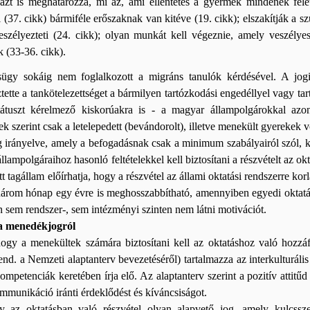
zt is meghatározza, mi az, ami ellentétes a gyermek mindenek felet
 (37. cikk) bármiféle erőszaknak van kitéve (19. cikk); elszakítják a s
eszélyezteti (24. cikk); olyan munkát kell végeznie, amely veszély
 (33-36. cikk).
ügy sokáig nem foglalkozott a migráns tanulók kérdésével. A jogi 
sztette a tankötelezettséget a bármilyen tartózkodási engedéllyel vagy
tátuszt kérelmező kiskorúakra is - a magyar állampolgárokkal azono
 szerint csak a letelepedett (bevándorolt), illetve menekült gyerekek v
rányelve, amely a befogadásnak csak a minimum szabályairól szól, kie
állampolgáraihoz hasonló feltételekkel kell biztosítani a részvételt az o
tett tagállam előírhatja, hogy a részvétel az állami oktatási rendszerre 
három hónap egy évre is meghosszabbítható, amennyiben egyedi oktat
n sem rendszer-, sem intézményi szinten nem látni motivációt.
a menedékjogról
gy a menekültek számára biztosítani kell az oktatáshoz való hozzáfé
nd. a Nemzeti alaptanterv bevezetéséről) tartalmazza az interkulturáli
ompetenciák keretében írja elő. Az alaptanterv szerint a pozitív attitűd 
ommunikáció iránti érdeklődést és kíváncsiságot.
z oktatásban való részvétel olyan alapvető jog, amely kulcsszer