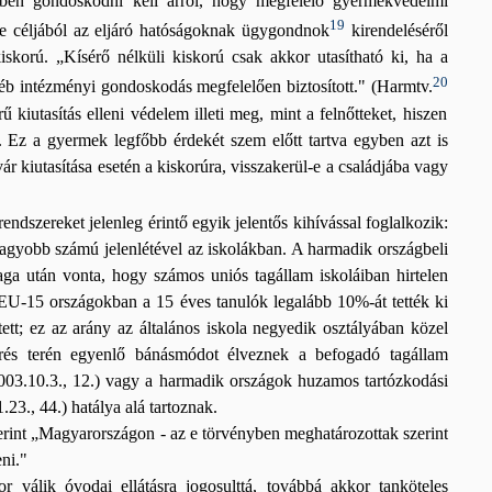
etében gondoskodni kell arról, hogy megfelelő gyermekvédelmi
19
e céljából az eljáró hatóságoknak ügygondnok
kirendeléséről
kiskorú. „Kísérő nélküli kiskorú csak akkor utasítható ki, ha a
20
éb intézményi gondoskodás megfelelően biztosított." (Harmtv.
 kiutasítás elleni védelem illeti meg, mint a felnőtteket, hiszen
k. Ez a gyermek legfőbb érdekét szem előtt tartva egyben azt is
ár kiutasítása esetén a kiskorúra, visszakerül-e a családjába vagy
endszereket jelenleg érintő egyik jelentős kihívással foglalkozik:
agyobb számú jelenlétével az iskolákban. A harmadik országbeli
 után vonta, hogy számos uniós tagállam iskoláiban hirtelen
EU-15 országokban a 15 éves tanulók legalább 10%-át tették ki
tt; ez az arány az általános iskola negyedik osztályában közel
rés terén egyenlő bánásmódot élveznek a befogadó tagállam
2003.10.3., 12.) vagy a harmadik országok huzamos tartózkodási
3., 44.) hatálya alá tartoznak.
zerint „Magyarországon - az e törvényben meghatározottak szerint
ni."
válik óvodai ellátásra jogosulttá, továbbá akkor tanköteles