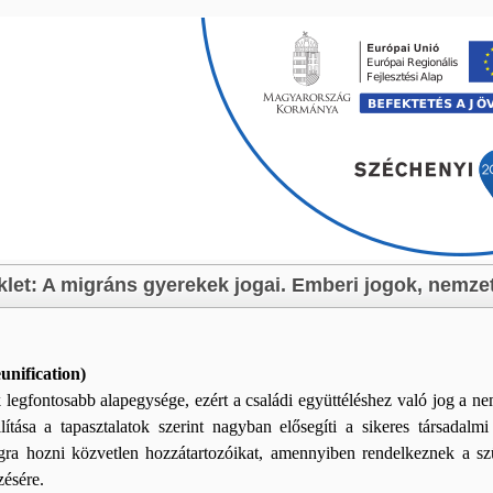
Skip navigation
klet: A migráns gyerekek jogai. Emberi jogok, nemze
unification)
 legfontosabb alapegysége, ezért a családi együttéléshez való jog a nem
lítása a tapasztalatok szerint nagyban elősegíti a sikeres társadalm
gra hozni közvetlen hozzátartozóikat, amennyiben rendelkeznek a sz
zésére.