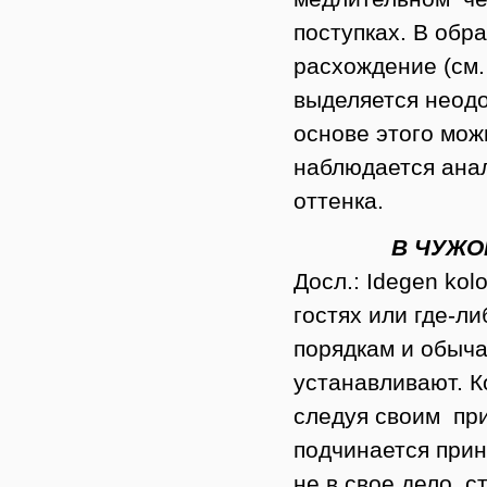
поступках. В обр
расхождение (см
выделяется неодо
основе этого мож
наблюдается анал
оттенка.
В ЧУЖОЙ МОН
Досл.: Idegen kolo
гостях или где-л
порядкам и обыча
устанавливают. К
следуя своим при
подчинается при
не в свое дело, с