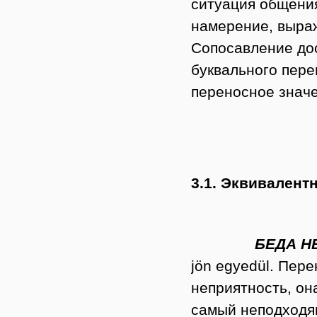
ситуация общения
намерение, выра
Сопосавление до
буквального пер
переносное знач
3.1. Эквивалент
БЕДА НЕ ПР
jön egyedül. Пере
неприятность, он
самый неподходя