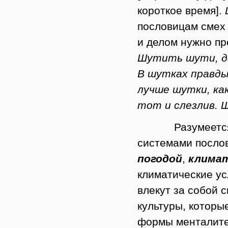
короткое время].
пословицам смех 
и делом нужно пр
Шутить шути, да
В шутках правды
лучше шутки, ка
тот и слезлив.
Разумеетс
системами послов
погодой
,
клима
климатические ус
влекут за собой 
культуры, которы
формы менталитет