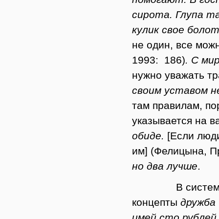
сирота. Глупа та
кулик свое боло
не один, все мож
1993: 186)
. С ми
нужно уважать тр
своим уставом н
там правилам, пор
указывается на в
обиде.
[Если люд
им] (Фелицына, П
но
два
лучше
.
В систем
концепты
дружба
имей сто рублей,