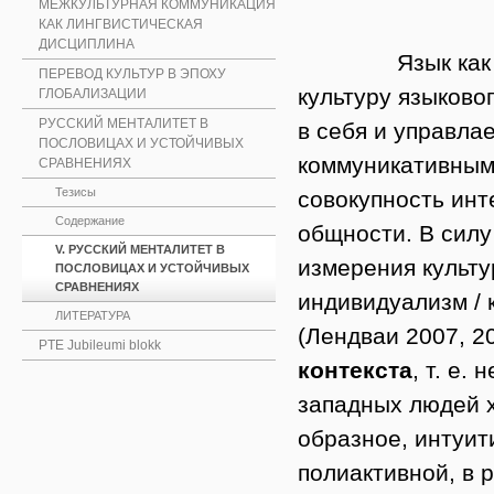
МЕЖКУЛЬТУРНАЯ КОММУНИКАЦИЯ
КАК ЛИНГВИСТИЧЕСКАЯ
ДИСЦИПЛИНА
Язык как прод
ПЕРЕВОД КУЛЬТУР В ЭПОХУ
культуру языковог
ГЛОБАЛИЗАЦИИ
РУССКИЙ МЕНТАЛИТЕТ В
в себя и управл
ПОСЛОВИЦАХ И УСТОЙЧИВЫХ
коммуникативным
СРАВНЕНИЯХ
Тезисы
совокупность инт
Содержание
общности. В силу 
V. РУССКИЙ МЕНТАЛИТЕТ В
измерения культур
ПОСЛОВИЦАХ И УСТОЙЧИВЫХ
СРАВНЕНИЯХ
индивидуализм / 
ЛИТЕРАТУРА
(Лендваи 2007, 2
PTE Jubileumi blokk
контекста
, т. е.
западных людей х
образное, интуит
полиактивной, в 