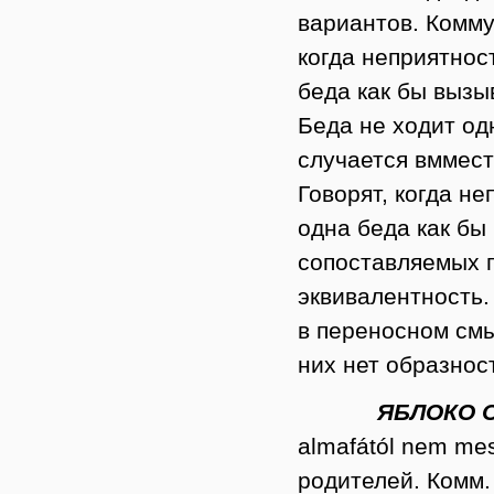
вариантов. Комму
когда неприятнос
беда как бы вызы
Беда не ходит од
случается вммест
Говорят, когда н
одна беда как бы
сопоставляемых 
эквивалентность
в переносном смы
них нет образнос
ЯБЛОКО ОТ Я
almafától nem mes
родителей. Комм.