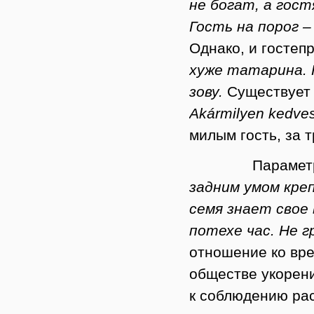
не богат, а гост
Гость на порог –
Однако, и гостеп
хуже татарина. К
зову.
Существует 
Akármilyen kedves
милым гость, за 
Парамет
задним умом креп
семя знает свое 
потехе час. Не г
отношение ко вр
обществе укорен
к соблюдению рас