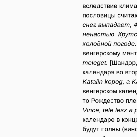
вследствие клима
пословицы счита
снег выпадает, 4
ненастью. Крутой
холодной погоде
венгерскому мен
meleget.
[Шандор,
календаря во вто
Katalin kopog, a 
венгерском кален
то Рождество плес
Vince, tele lesz a
календаре в конце
будут полны (вино