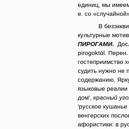
единиц, мы имеем
е. со «случайной
В безэккв
культурные моти
ПИРОГАМИ.
Дос
pirogoktól. Пере
гостеприимство х
судить нужно не 
содержанию. Ярк
языковые реали
дом',
красный уго
'русское кушанье 
венгерских посло
афористики: в ру