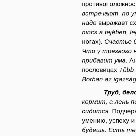
противоположнос
встречают, по 
над
о
выражает сх
nincs a fejében, l
ногах).
Счастье б
Что у трезвого н
прибавит ума.
А
пословицах
Több 
Borban az igazsá
Труд
,
дел
кормит, а лень 
сидится.
Подчерк
умению, успеху и
будешь. Есть те