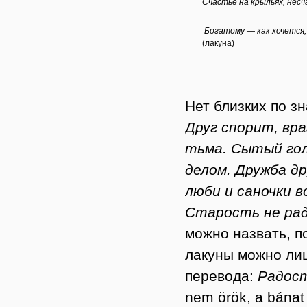
Счастье на
крыльях
, нес
Богатому — как хочется,
(лакуна)
Нет близких по з
Друг спорит, вр
тьма. Сытый гол
делом. Дружба д
люби и саночки в
Старость не рад
можно назвать, п
лакуны можно ли
перевода:
Радост
nem örök, a bánat