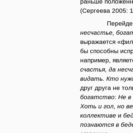
раньше положенно
(Сергеева 2005: 1
Перейде
несчастье,
бога
выражается «фи
бы способны исп
например, являет
счастья, да несч
видать. Кто нуж
друг друга не то
богатство
:
Не в
Хоть и гол, но в
коллективе
и
бе
познаются в беде