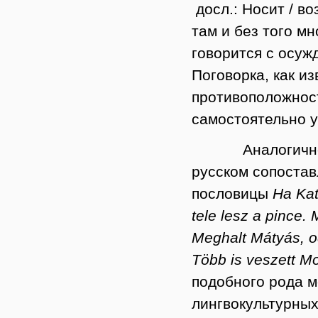
досл.: Носит / во
там и без того м
говорится с осуж
Поговорка, как и
противоположност
самостоятельно у
Аналогично вы
русском сопоста
пословицы
Ha Kat
tele lesz a pince.
Meghalt Mátyás, o
Több is veszett M
подобного рода м
лингвокультурных