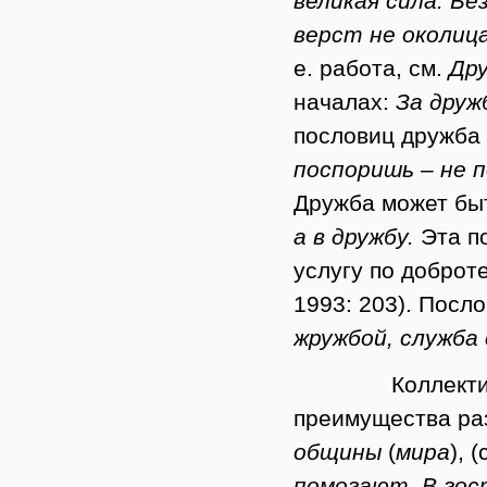
великая сила. Бе
верст не околиц
е. работа, см.
Др
началах:
За друж
пословиц дружба 
поспоришь – не п
Дружба может бы
а в дружбу.
Эта п
услугу по доброт
1993: 203). Посл
жружбой, служба 
Коллективизм 
преимущества р
общины
(
мира
), 
помогают. В гос