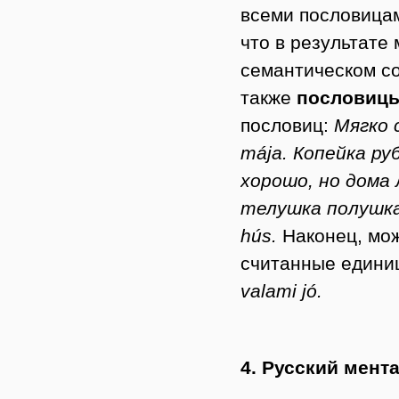
всеми пословицам
что в результате
семантическом с
также
пословицы
пословиц:
Мягко 
mája. Копейка ру
хорошо, но дома л
телушка полушка, 
hús.
Наконец, мож
считанные едини
valami jó.
4. Русский мент