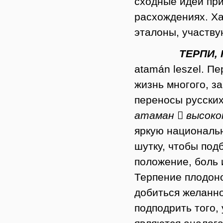
сходные идеи при
расхождениях. Ха
эталоны, участву
ТЕРПИ,
atamán leszel. Пе
жизнь многого, з
переносы русски
атаман

высоко
яркую национальн
шутку, чтобы подб
положение, боль и
Терпение плодоно
добиться желанно
подподрить того,