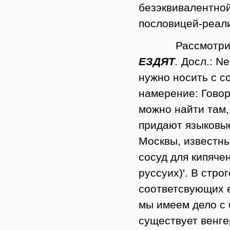
безэквивалентной
пословицей-реал
Рассмотри
ЕЗДЯТ
.
Досл.: Ne
нужно носить с со
намерение:
Говор
можно найти там,
придают языковы
Москвы, известн
сосуд для кипяче
руссуих)'. В стро
соответсвующих е
мы имеем дело с 
существует венге