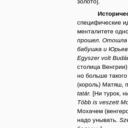
золото].
Историче
специфические ид
менталитете одно
прошел. Отошла 
бабушка и Юрьев
Egyszer volt Budá
столица Венгрии)
но больше такого
(король) Матяш, 
tatár.
[Ни турок, 
Több is veszett M
Мохачем (венгерск
надо унывать.
Szé