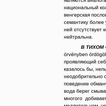
являются аналога
национальный ко
венгерская посло
семантику более 
ней отсутствует к
нейтральна.
В ТИХОМ ОМУ
örvényben ördögö
проявляющий себя
казалось бы, нел
неодобрительно о
поведение обман
вода берег смыва
многого добивает
медлительном чел