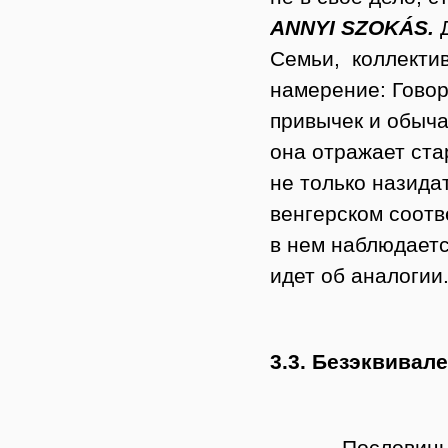
ANNYI SZOKÁS
.
Д
Семьи, коллектив
намерение: Гово
привычек и обыча
она отражает ст
не только назида
венгерском соотв
в нем наблюдаетс
идет об аналогии
3.3. Безэквивал
Пословицы