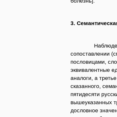
болезнь].
3. Семантическа
Наблюдения по
сопоставлении (с
пословицами, сл
эквивалентные е
аналоги, а треть
сказанного, сема
пятидесяти русск
вышеуказанных т
дословное значен