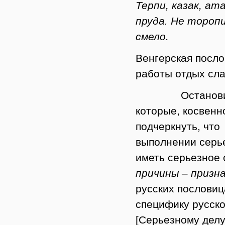
Терпи, казак, ат
пруда. Не торопи
смело.
Венгерская посл
работы отдых сла
Остановимся
которые, косвенн
подчеркнуть, что
выполнении серь
иметь серьезное 
причины – призн
русских послови
специфику русско
[Серьезному делу