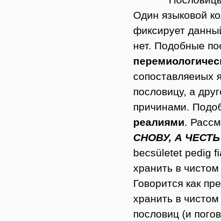
Один языковой ко
фиксирует данный
нет. Подобные п
перемиологичес
сопоставляеиых 
пословицу, а дру
причинами. Подо
реалиями
. Расс
СНОВУ, А ЧЕСТ
becsületet pedig 
хранить в чистом
Говорится как пр
хранить в чистом
пословиц (и пого