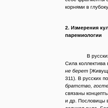
корнями в глубок
2. Измерения ку
паремиологии
В русских пос
Сила коллектива
не берет
[Живущ
311). В русских 
братство, гост
связаны концепт
и др. Пословицы