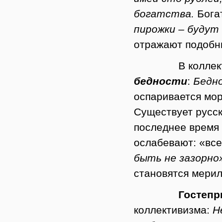
богатства.
Бога
пирожки – будут
отражают подобн
В коллективист
бедности
:
Бедно
оспаривается мор
Существует русс
последнее время
ослабевают:
«все
быть
не
зазорно
становятся мерил
Гостепр
коллективизма:
Н