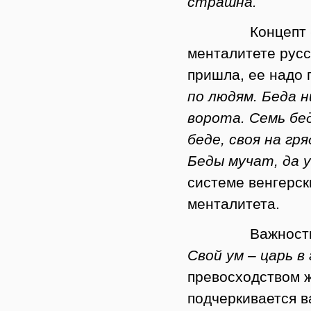
страшна.
Концепт
менталитете русс
пришла, ее надо 
по людям. Беда 
ворота. Семь бед
беде, своя на гр
Беды мучат, да 
системе венгерс
менталитета.
Важнос
Свой ум – царь в
превосходством ж
подчеркивается в