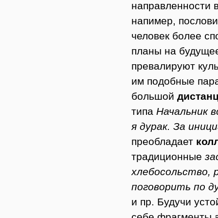
направленности в
напимер, послов
человек более сп
планы на будущее
превалируют куль
им подобные пара
большой
дистанц
типа
Начальник в
я дурак. За ини
преобладает
кол
традиционные
за
хлебосольство,
поговорить по д
и пр. Будучи уст
себе фрагменты а