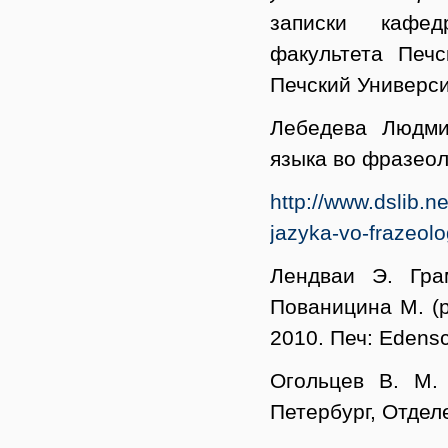
записки кафед
факультета Печс
Печский Универси
Лебедева Людми
языка во фразео
http://www.dslib.n
jazyka-vo-frazeolog
Лендваи Э. Гра
Пованицина М. (р
2010. Печ: Edenscr
Огольцев В. М.
Петербург, Отдел