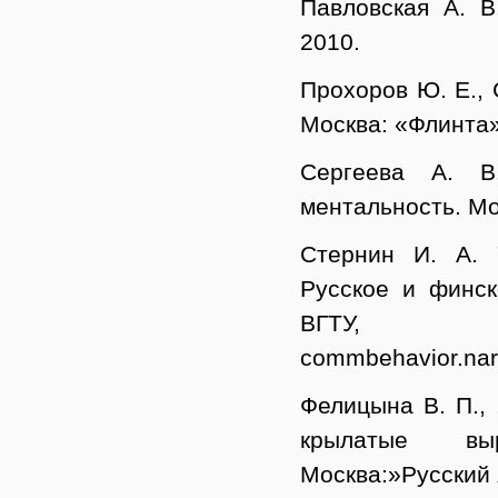
Павловская А. В
2010.
Прохоров Ю. Е., 
Москва: «Флинта»
Cергеева А. В.
ментальность. Мо
Стернин И. А. 
Русское и финск
ВГТУ,
commbehavior.naro
Фелицына В. П., 
крылатые выр
Москва:»Русский 