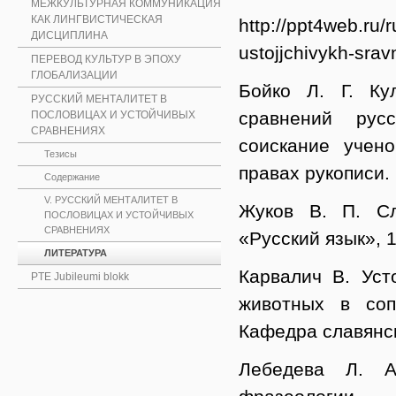
МЕЖКУЛЬТУРНАЯ КОММУНИКАЦИЯ
КАК ЛИНГВИСТИЧЕСКАЯ
http://ppt4web.ru/
ДИСЦИПЛИНА
ustojjchivykh-sravn
ПЕРЕВОД КУЛЬТУР В ЭПОХУ
ГЛОБАЛИЗАЦИИ
Бойко Л. Г. Ку
РУССКИЙ МЕНТАЛИТЕТ В
сравнений рус
ПОСЛОВИЦАХ И УСТОЙЧИВЫХ
СРАВНЕНИЯХ
соискание учен
Тезисы
правах рукописи.
Содержание
V. РУССКИЙ МЕНТАЛИТЕТ В
Жуков В. П. Сл
ПОСЛОВИЦАХ И УСТОЙЧИВЫХ
СРАВНЕНИЯХ
«Русский язык», 
ЛИТЕРАТУРА
Карвалич В. Уст
PTE Jubileumi blokk
животных в соп
Кафедра славянск
Лебедева Л. А