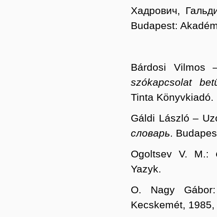
Хадрович, Гальди 
Budapest: Akadémi
Bárdosi Vilmos
szókapcsolat bet
Tinta Könyvkiadó.
Gáldi László – Uz
словарь
. Budapes
Ogoltsev V. M.:
Yazyk.
O. Nagy Gábo
Kecskemét, 1985,