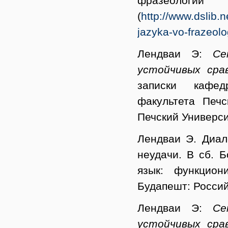
фразеологии
(
http://www.dslib.n
jazyka-vo-frazeolog
Лендваи Э:
Се
устойчивых срав
записки кафед
факультета Печс
Печский Универси
Лендваи Э. Диал
неудачи. В сб. Б
язык: функцио
Будапешт: Россий
Лендваи Э:
Се
устойчивых срав