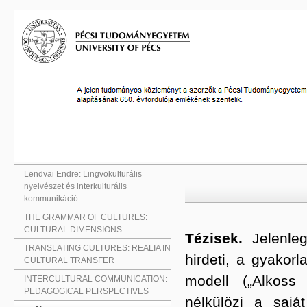
Lendvai Endre: Lingvokulturális
nyelvészet és interkulturális
kommunikáció
THE GRAMMAR OF CULTURES:
CULTURAL DIMENSIONS
Tézisek.
Jelenle
TRANSLATING CULTURES: REALIA IN
hirdeti, a gyako
CULTURAL TRANSFER
modell („Alkoss 
INTERCULTURAL COMMUNICATION:
PEDAGOGICAL PERSPECTIVES
nélkülözi a saját