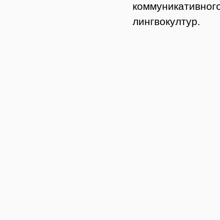
коммуникативн
лингвокултур.