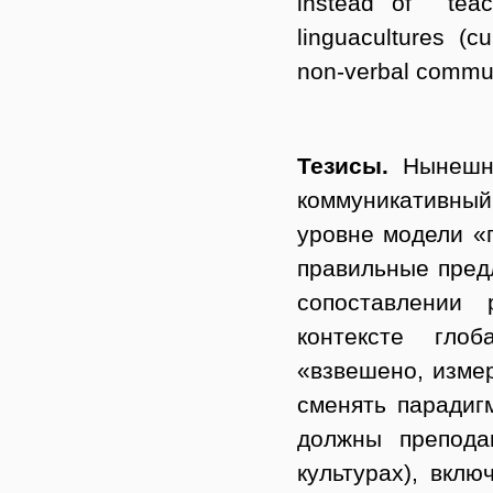
instead of teac
linguacultures (c
non-verbal communi
Тезисы.
Нынешн
коммуникативный
уровне модели «г
правильные пред
сопоставлении 
контексте гло
«взвешено, изме
сменять парадиг
должны преподав
культурах), вкл