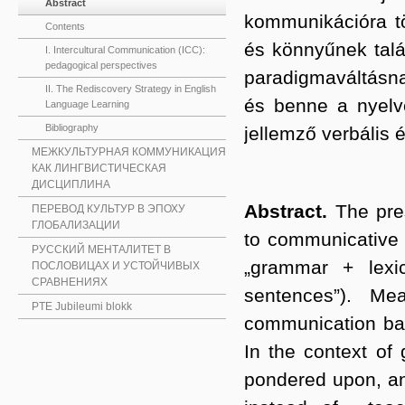
Abstract
kommunikációra tö
Contents
és könnyűnek talál
I. Intercultural Communication (ICC):
pedagogical perspectives
paradigmaváltásnak
II. The Rediscovery Strategy in English
és benne a nyelvet
Language Learning
Bibliography
jellemző verbális 
МЕЖКУЛЬТУРНАЯ КОММУНИКАЦИЯ
КАК ЛИНГВИСТИЧЕСКАЯ
ДИСЦИПЛИНА
Abstract.
The pre
ПЕРЕВОД КУЛЬТУР В ЭПОХУ
ГЛОБАЛИЗАЦИИ
to communicative a
РУССКИЙ МЕНТАЛИТЕТ В
„grammar + lexi
ПОСЛОВИЦАХ И УСТОЙЧИВЫХ
СРАВНЕНИЯХ
sentences”). Mea
PTE Jubileumi blokk
communication bas
In the context of
pondered upon, and 