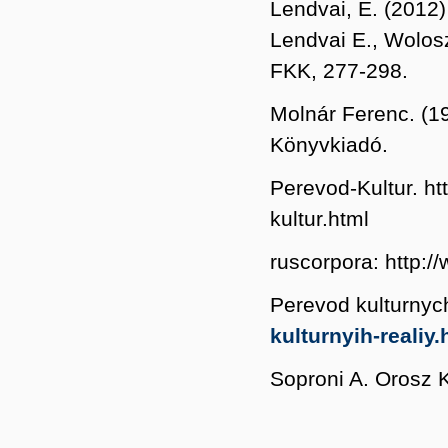
Lendvai, E. (2012
Lendvai E., Wolosz
FKK, 277-298.
Molnár Ferenc. (19
Könyvkiadó.
Perevod-Kultur. ht
kultur.html
ruscorpora: http:/
Perevod kulturnych
kulturnyih-realiy.
Soproni A. Orosz K