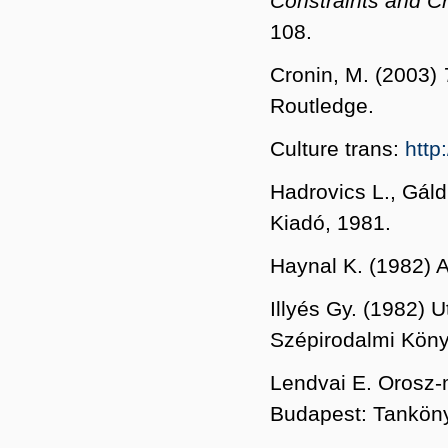
Constraints and Cre
108.
Cronin, M. (2003)
Routledge.
Culture trans:
http
Hadrovics L., Gáld
Kiadó, 1981.
Haynal K. (1982) A
Illyés Gy. (1982) 
Szépirodalmi Köny
Lendvai E. Orosz-
Budapest: Tanköny