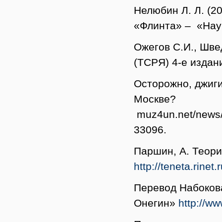
Нелюбин Л. Л. (2
«Флинта» – «Нау
Ожегов С.И., Шве
(ТСРЯ) 4-е издан
Осторожно, джигит
Москве?
muz4un.net/news/
33096.
Паршин, А. Теори
http://teneta.rinet
Перевод Набокова
Онегин»
http://w