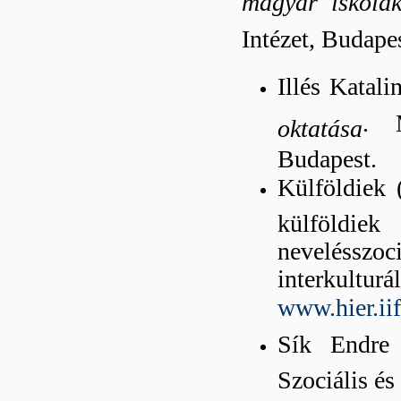
magyar iskolá
Intézet, Budapes
Illés Katal
. 
oktatása
Budapest.
Külföldiek 
külföldi
nevelésszo
interkulturá
www.hier.ii
Sík Endre 
Szociális é