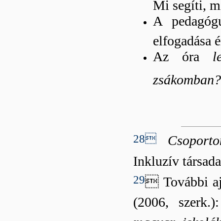
Mi segíti, m
A pedagóg
elfogadása 
Az óra
l
zsákomban?
28
Csoporto
Inkluzív társad
29
 További aj
(2006, szerk.