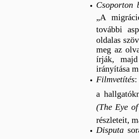
Csoporton b
„A migráci
további asp
oldalas szö
meg az olva
írják, maj
irányítása m
Filmvetítés
:
a hallgatók
(The Eye of
részleteit, 
Disputa
sorá