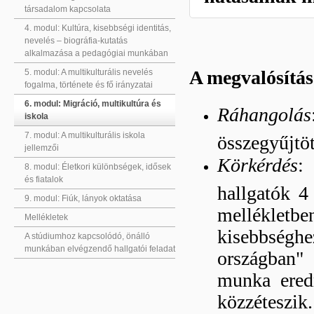
társadalom kapcsolata
4. modul: Kultúra, kisebbségi identitás,
nevelés – biográfia-kutatás
alkalmazása a pedagógiai munkában
A megvalósítás
5. modul: A multikulturális nevelés
fogalma, története és fő irányzatai
6. modul: Migráció, multikultúra és
Ráhangolás
iskola
7. modul: A multikulturális iskola
összegyűjtöt
jellemzői
Körkérdés
:
8. modul: Életkori különbségek, idősek
és fiatalok
hallgatók 4
9. modul: Fiúk, lányok oktatása
mellékletb
Mellékletek
kisebbség
A stúdiumhoz kapcsolódó, önálló
munkában elvégzendő hallgatói feladat
országban" 
munka ered
közzéteszik.