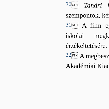
30

Tanári k
szempontok, kér
31
 A film eg
iskolai megk
érzékeltetésére.
32
 A megbeszé
Akadémiai Kiad