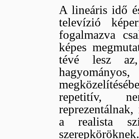
A lineáris idő é
televízió kép
fogalmazva csa
képes megmutat
tévé lesz az
hagyományo
megközelítéséb
repetitív, ne
reprezentálnak,
a realista sz
szerepköröknek.