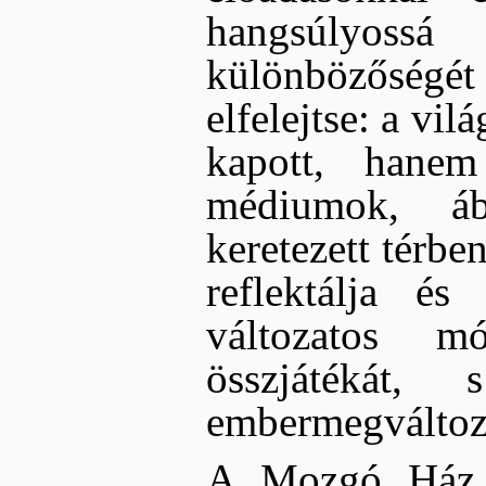
hangsúlyoss
különbözőségé
elfelejtse: a vi
kapott, hanem
médiumok, áb
keretezett térbe
reflektálja és 
változatos m
összjátékát,
embermegváltozo
A Mozgó Ház s