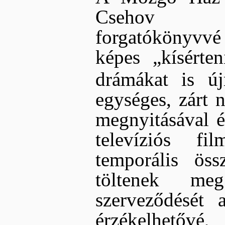
Cseh
forgatókönyvvé
képes „kísérte
drámákat is újr
egységes, zárt n
megnyitásával ér
televíziós fi
temporális öss
töltenek meg
szerveződését a
érzékelhető