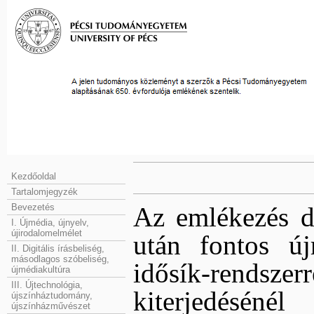
Kezdőoldal
Tartalomjegyzék
Bevezetés
Az emlékezés d
I. Újmédia, újnyelv,
újirodalomelmélet
után fontos újr
II. Digitális írásbeliség,
másodlagos szóbeliség,
idősík-rendszer
újmédiakultúra
III. Újtechnológia,
kiterjedéséné
újszínháztudomány,
újszínházművészet