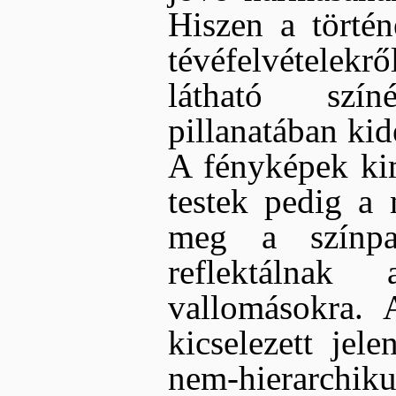
Hiszen a történ
tévéfelvételek
látható szín
pillanatában kid
A fényképek kime
testek pedig a 
meg a színpa
reflektálnak 
vallomásokra. 
kicselezett jel
nem-hierarchiku