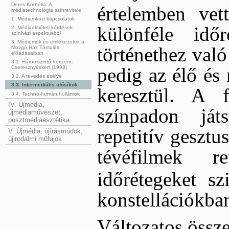
Deres Kornélia: A
értelemben vet
médiatechnológia színrevitele
1. Médiumközi kapcsolatok
különféle idő
2. Médiaelméleti kérdések
színházi aspektusból
3. Médiumok és emlékezetek a
történethez val
Mozgó Ház Társulás
előadásaiban
3.1. Háromszintű horizont:
pedig az élő és 
Cseresznyéskert (1998)
3.2. A tévedés esélye
3.3. Intermediális idősíkok
keresztül. A 
3.4. Techno-humán hullámok
IV. Újmédia,
színpadon ját
újmédiaművészet,
posztmédiaesztétika
repetitív gesztu
V. Újmédia, újírásmódok,
újirodalmi műfajok
tévéfilmek re
időrétegeket s
konstellációkban
Változatos össze