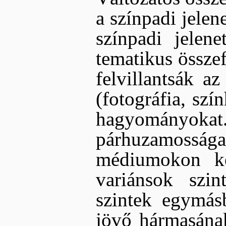
a színpadi jelen
színpadi jelen
tematikus össze
felvillantsák a
(fotográfia, szí
hagyományo
párhuzamosság
médiumokon ke
variánsok szin
szintek egymásb
jövő hármasának