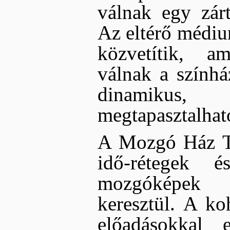
válnak egy zárt
Az eltérő médium
közvetítik, a
válnak a színhá
dinamikus, 
megtapasztalhat
A Mozgó Ház Tár
idő-rétegek 
mozgóképek ö
keresztül. A ko
előadásokkal 