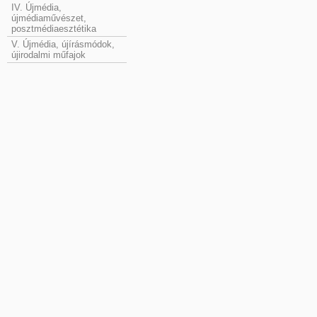
IV. Újmédia,
újmédiaművészet,
posztmédiaesztétika
V. Újmédia, újírásmódok,
újirodalmi műfajok