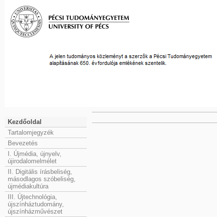
Kezdőoldal
Tartalomjegyzék
Bevezetés
I. Újmédia, újnyelv,
újirodalomelmélet
II. Digitális írásbeliség,
másodlagos szóbeliség,
újmédiakultúra
III. Újtechnológia,
újszínháztudomány,
újszínházművészet