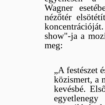
Wagner esetébe
nézőtér elsötétí
koncentrációjá
show"-ja a mozi
meg:
„A festészet 
közismert, a 
kevésbé. Els
egyetlenegy 