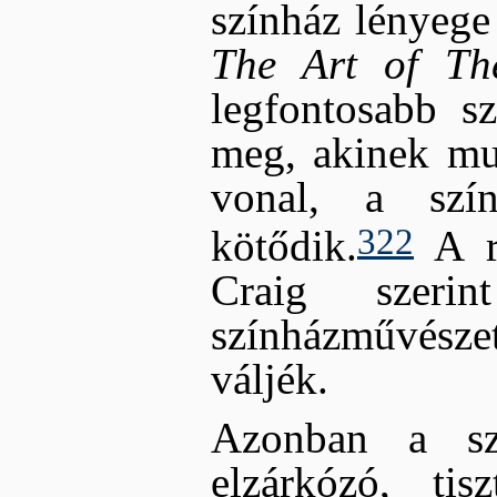
színház lényege
The Art of Th
legfontosabb sz
meg, akinek mun
vonal, a szí
322
kötődik.
A re
Craig szeri
színházművészet
váljék.
Azonban a szí
elzárkózó, ti