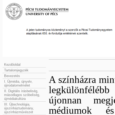
Kezdőoldal
Tartalomjegyzék
Bevezetés
A színházra min
I. Újmédia, újnyelv,
újirodalomelmélet
legkülönfélé
II. Digitális írásbeliség,
másodlagos szóbeliség,
újonnan megje
újmédiakultúra
III. Újtechnológia,
médiumok és 
újszínháztudomány,
újszínházművészet