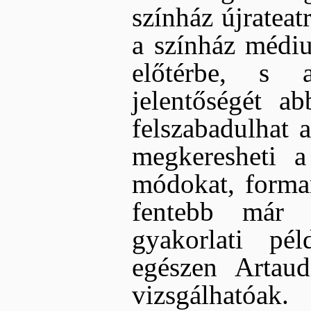
színház újrateat
a színház médiu
előtérbe, s 
jelentőségét a
felszabadulhat a
megkeresheti a
módokat, forman
fentebb már é
gyakorlati pé
egészen Artaud
vizsgálhatóak.