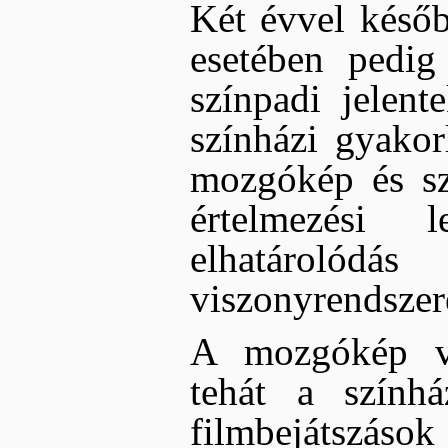
Két évvel késő
esetében pedig 
színpadi jelent
színházi gyakor
mozgókép és szí
értelmezési 
elhatárolódá
viszonyrendszer
A mozgókép vi
tehát a színhá
filmbejátszások