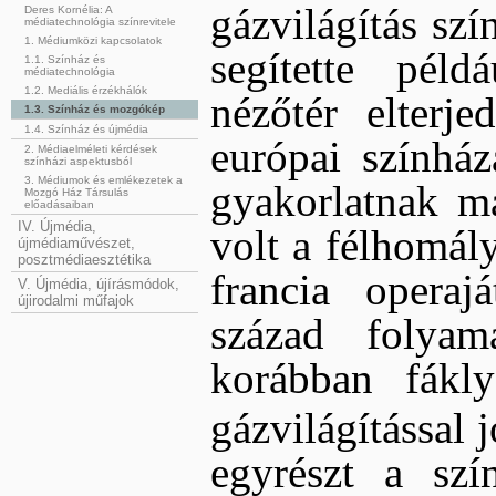
gázvilágítás szí
Deres Kornélia: A
médiatechnológia színrevitele
1. Médiumközi kapcsolatok
segítette pél
1.1. Színház és
médiatechnológia
1.2. Mediális érzékhálók
nézőtér elterj
1.3. Színház és mozgókép
1.4. Színház és újmédia
európai színház
2. Médiaelméleti kérdések
színházi aspektusból
3. Médiumok és emlékezetek a
gyakorlatnak má
Mozgó Ház Társulás
előadásaiban
IV. Újmédia,
volt a félhomál
újmédiaművészet,
posztmédiaesztétika
francia opera
V. Újmédia, újírásmódok,
újirodalmi műfajok
század folya
korábban fákly
gázvilágítással j
egyrészt a szí