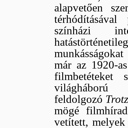
alapvetően sze
térhódításáva
színházi int
hatástörténe
munkásságokat 
már az 1920-as
filmbetéteket 
világháború 
feldolgozó
Trot
mögé filmhíra
vetített, melyek