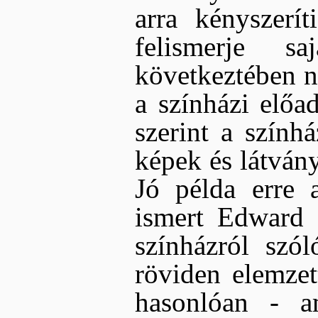
arra kényszerí
felismerje s
következtében n
a színházi előa
szerint a színhá
képek és látván
Jó példa erre 
ismert Edward 
színházról szól
röviden elemzet
hasonlóan - am