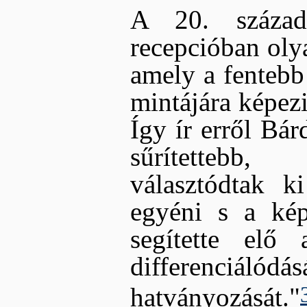
A 20. század
recepcióban olya
amely a fentebb 
mintájára képezi
Így ír erről Bá
sűrítettebb,
választódtak ki
egyéni s a kép 
segítette elő 
differenciálódá
hatványozását."