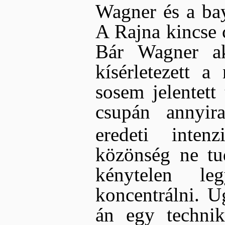
Wagner és a bay
A Rajna kincse 
Bár Wagner ak
kísérletezett a 
sosem jelentett 
csupán annyira
eredeti intenz
közönség ne tu
kénytelen le
koncentrálni. U
án egy techni