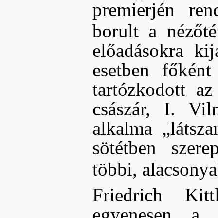
premierjén ren
borult a nézőté
előadásokra kij
esetben főként
tartózkodott a
császár, I. Vi
alkalma „látsza
sötétben szere
többi, alacsony
Friedrich Kitt
egyenesen a m