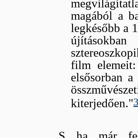
megvilágítat
magából a ba
legkésőbb a 1
újításokb
sztereoszkop
film elemeit
elsősorban a
összművészet
kiterjedően."
S ha már fel