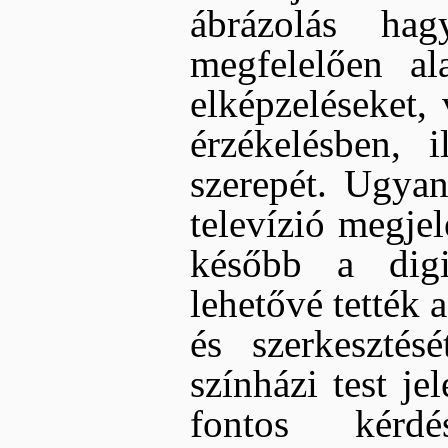
ábrázolás ha
megfelelően ala
elképzeléseket,
érzékelésben, i
szerepét. Ugya
televízió megjel
később a digit
lehetővé tették 
és szerkesztés
színházi test je
fontos kérdé