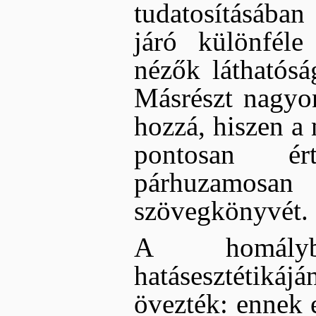
tudatosításában
járó különféle
nézők láthatóság
Másrészt nagyon
hozzá, hiszen a 
pontosan ért
párhuzamosa
szövegkönyvét.
A homályb
hatásesztétiká
övezték: ennek 