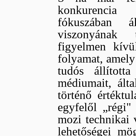
konkurencia 
fókuszában 
viszonyának 
figyelmen kívül
folyamat, amely 
tudós állítot
médiumait, ált
történő értéktul
egyfelől „régi
mozi technikai 
lehetőségei mög