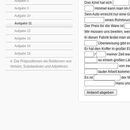
Aufgabe 8
Lückentest 
Das Kind hat sich
Lückentest (5):
Himmel kann man im A
Aufgabe 9
Sein Auto erreicht nur eine 
Aufgabe 10
Lückentest (7):
eines Rohrbruc
Aufgabe 11
Lüc
Der Preis für die Ware ist
Aufgabe 12
Wir müssen uns beeilen, we
In dieser Fabrik testet man 
Aufgabe 13
Lückentest (12):
Überweisung gibt es
Aufgabe 14
Er hat den Koffer in großer E
Aufgabe 15
Lückentest (13):
Lückentest (14):
/
meiner Zeit war
Lückentest (15):
so einem großen Lä
4. Die Präpositionen als Rektionen von
Lückentest (16):
von zw
Verben, Substantiven und Adjektiven
Lückentest (17):
lauter Arbeit komme
Lückentest (18):
Es ist
der M
Lückentest (19):
Hans und