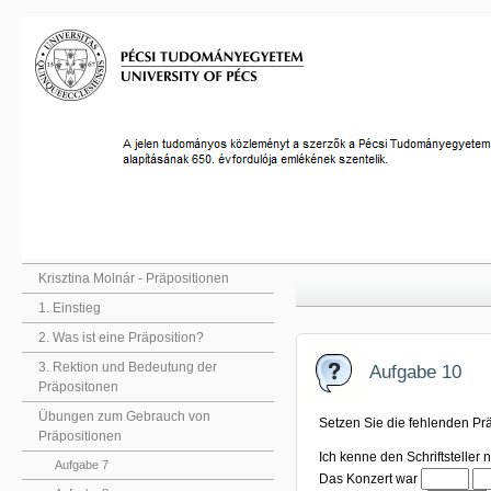
Krisztina Molnár - Präpositionen
1. Einstieg
2. Was ist eine Präposition?
3. Rektion und Bedeutung der
Aufgabe 10
Präpositonen
Übungen zum Gebrauch von
Setzen Sie die fehlenden Pr
Präpositionen
Ich kenne den Schriftstelle
Aufgabe 7
Lückentest (
Lüc
Das Konzert war