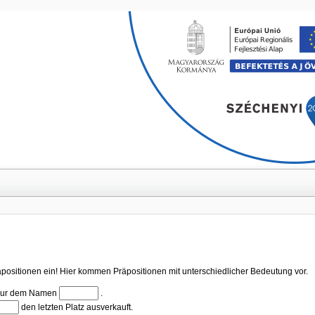
Navigation überspringen
äpositionen ein! Hier kommen Präpositionen mit unterschiedlicher Bedeutung vor.
Lückentest (1):
r nur dem Namen
.
2):
kentest (3):
den letzten Platz ausverkauft.