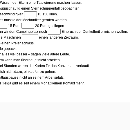
(4):
Wissen der Eltern eine Tätowierung machen lassen.
ugust häufig einen Sternschuppenfall beobachten.
Lückentest (6):
Geschwindigkeit
zu 150 km/h.
hs musste der Mechaniker gerufen werden.
kentest (8):
Lückentest (9):
15 Euro
20 Euro gestiegen.
Lückentest (10):
nn wir den Campingplatz noch
Einbruch der Dunkelheit erreichen wollen.
Lückentest (11):
alle Maschinen
einen längeren Zeitraum.
 einen Preisnachlass.
ile gepackt.
 alles viel besser – sagen viele ältere Leute.
rm kann man überhaupt nicht arbeiten.
ei Stunden waren die Karten für das Konzert ausverkauft.
 ich nicht dazu, einkaufen zu gehen.
ittagspause nicht an seinem Arbeitsplatz.
 Helga gibt es seit einem Monat keinen Kontakt mehr.