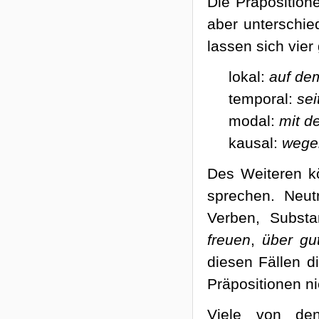
Die Präposition
aber unterschie
lassen sich vie
lokal:
auf de
temporal:
sei
modal:
mit d
kausal:
wege
Des Weiteren kö
sprechen. Neut
Verben, Substa
freuen
,
über gu
diesen Fällen d
Präpositionen ni
Viele von den