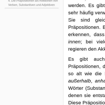
4. Die Präpositionen als Rektionen von
werden. Es gibt
Verben, Substantiven und Adjektiven
sehr häufig ver
Sie sind gleic
Präpositionen. 
erkennen, dass
innen
; bei vie
regieren den Akk
Es gibt auch
Präpositionen, 
so alt wie die
außerhalb
,
anh
Wörter (Substan
denen sie ents
Diese Präpositio