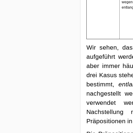
wegen
entlan
Wir sehen, das
aufgeführt wer
aber immer häu
drei Kasus steh
bestimmt,
entl
nachgestellt w
verwendet w
Nachstellung
Präpositionen in