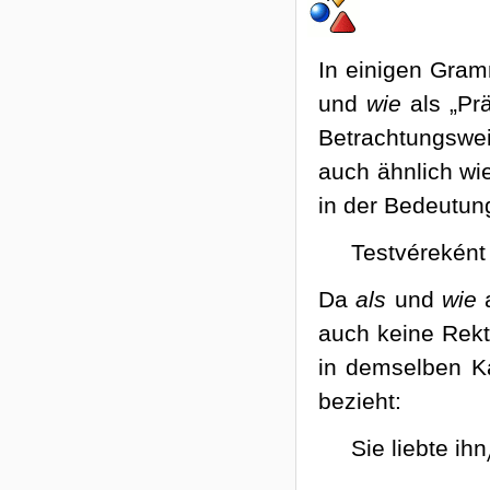
In einigen Gram
und
wie
als „Prä
Betrachtungsweis
auch ähnlich wi
in der Bedeutu
Testvéreként 
Da
als
und
wie
a
auch keine Rekti
in demselben K
bezieht:
Sie liebte ihn