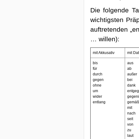
Die folgende Ta
wichtigsten Präp
auftretenden „e
… willen):
mit Akkusativ
mit Dat
bis
aus
für
ab
durch
außer
gegen
bei
ohne
dank
um
entge
wider
gegen
entlang
gemäß
mit
nach
seit
von
zu
laut