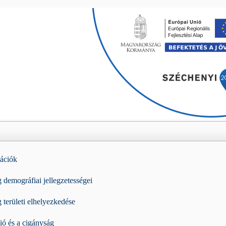
Skip navigation
mációk
 demográfiai jellegzetességei
 területi elhelyezkedése
ió és a cigányság