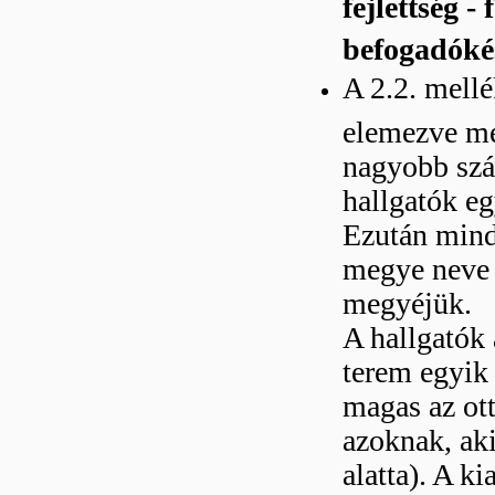
fejlettség -
befogadóké
A 2.2. mellé
elemezve me
nagyobb szá
hallgatók eg
Ezután mind
megye neve s
megyéjük.
A hallgatók 
terem egyik
magas az ot
azoknak, ak
alatta). A ki