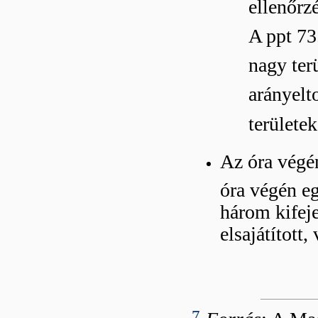
ellenőrzé
A ppt 73
nagy terü
arányelt
területe
Az óra végén
óra végén e
három kifeje
elsajátított
7