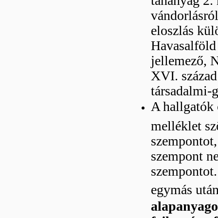
vándorlásról
eloszlás kül
Havasalföld 
jellemező, N
XVI. század
társadalmi-g
A hallgatók 
melléklet sz
szempontot,
szempont nev
szempontot.
egymás utá
alapanyagok