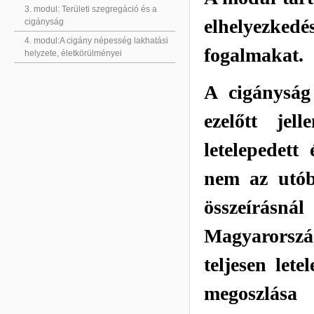
3. modul: Területi szegregáció és a
elhelyezke
cigányság
4. modul:A cigány népesség lakhatási
fogalmakat.
helyzete, életkörülményei
A cigányság
ezelőtt jel
letelepedett
nem az utób
összeírásn
Magyarország
teljesen lete
megoszlása 