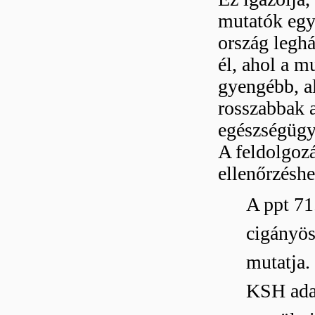
mutatók egy
ország legh
él, ahol a m
gyengébb, a
rosszabbak 
egészségügy
A feldolgozá
ellenőrzéshe
A ppt 71
cigányös
mutatja.
KSH adat