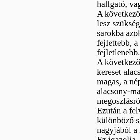
hallgató, va
A következő 
lesz szükség
sarokba azo
fejlettebb, 
fejletlenebb
A következő
kereset ala
magas, a né
alacsony-ma
megoszlásról
Ezután a fel
különböző s
nagyjából a 
Ez igazolja,