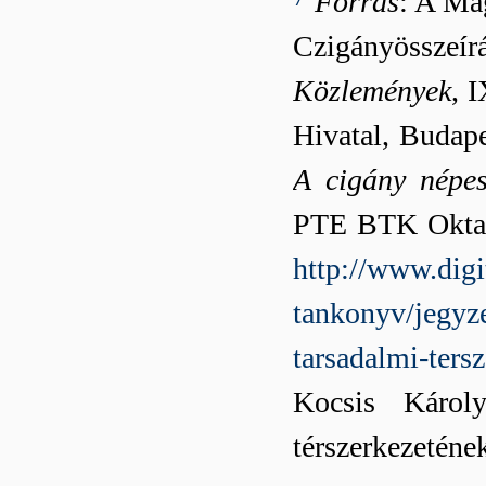
Forrás
: A Ma
Czigányösszeí
Közlemények
, 
Hivatal, Budap
A cigány népes
PTE BTK Oktatá
http://www.dig
tankonyv/jegyze
tarsadalmi-ters
Kocsis Károly
térszerkezeténe