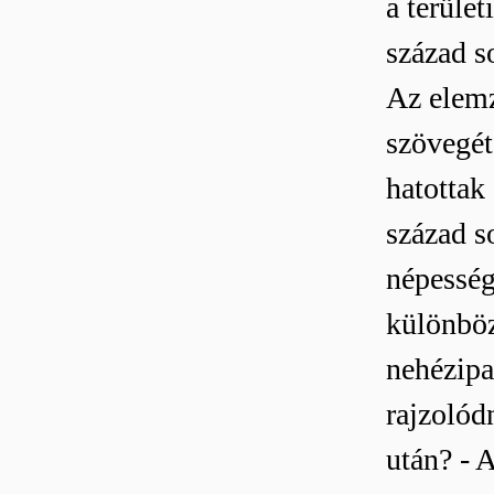
a terüle
század s
Az elemz
szövegé
hatottak
század s
népesség
különböz
nehézipa
rajzolód
után? - 