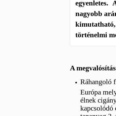
egyenletes. 
nagyobb arán
kimutathat
történelmi m
A megvalósítás
Ráhangoló f
Európa mely
élnek cigány
kapcsolódó e
tananyag 2.