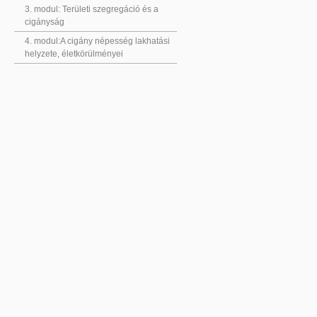
3. modul: Területi szegregáció és a
cigányság
4. modul:A cigány népesség lakhatási
helyzete, életkörülményei